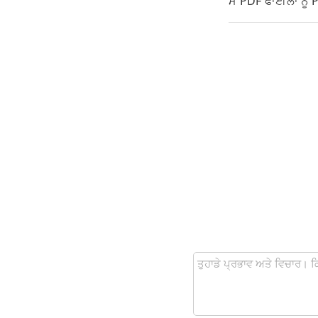
ਮੈਂ PDF ਫਾਈਲਾਂ ਨੂੰ