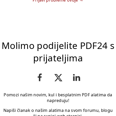
Prijavi probleme ovdje
Molimo podijelite PDF24 s
prijateljima
Pomozi našim novim, kul i besplatnim PDF alatima da
napreduju!
Napiši članak o našim alatima na svom forumu, blogu