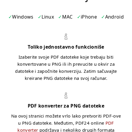
Windows
Linux
MAC
iPhone
Android
Toliko jednostavno funkcioniše
Izaberite svoje PDF datoteke koje trebaju biti
konvertovane u PNG ili ih prevucite u okvir za
datoteke i započnite konverziju. Zatim sačuvajte
kreirane PNG datoteke na svoj računar.
PDF konverter za PNG datoteke
Na ovoj stranici možete vrlo lako pretvoriti PDF-ove
u PNG datoteke. Međutim, PDF24 online
PDF
konverter
podržava i nekoliko drugih formata