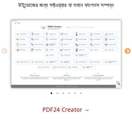
উইন্ডোজের জন্য সফ্টওয়্যার যা সমান ফাংশনস সম্পন্ন
PDF24 Creator