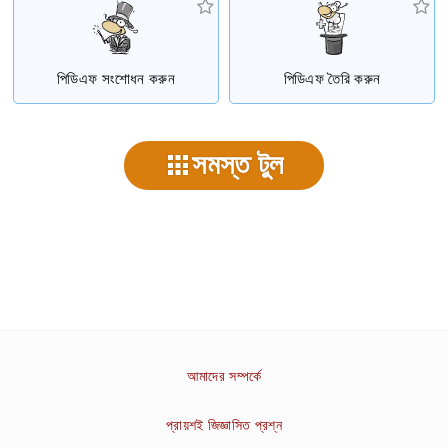
পিডিএফ সংশোধন করুন
পিডিএফ তৈরি করুন
সমস্ত টুল
আমাদের সম্পর্কে
প্রায়শই জিজ্ঞাসিত প্রশ্ন