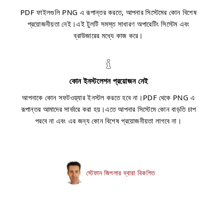
PDF ফাইলগুলি PNG এ রূপান্তর করতে, আপনার সিস্টেমের কোন বিশেষ
প্রয়োজনীয়তা নেই।এই টুলটি সমস্ত সাধারণ অপারেটিং সিস্টেম এবং
ব্রাউজারের মধ্যে কাজ করে।
কোন ইনস্টলেশন প্রয়োজন নেই
আপনাকে কোন সফটওয়্যার ইনস্টল করতে হবে না।PDF থেকে PNG এ
রূপান্তর আমাদের সার্ভারে করা হয়।এতে আপনার সিস্টেমে কোন বাড়তি চাপ
পরবে না এবং এর জন্য কোন বিশেষ প্রয়োজনীয়তা লাগবে না।
স্টেফান জিগলার দ্বারা বিকশিত