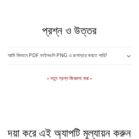
প্রশ্ন ও উত্তর
আমি কিভাবে PDF ফাইলগুলি PNG এ রূপান্তর করতে পারি?
নতুন প্রশ্ন জিজ্ঞাসা করা
দয়া করে এই অ্যাপটি মূল্যায়ন করুন