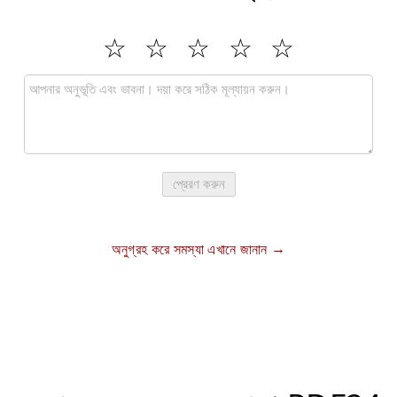
প্রেরণ করুন
অনুগ্রহ করে সমস্যা এখানে জানান