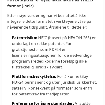
PDF24 støtter for øyeblikket ikke filer i HEIC-
format (.heic).
Etter nøye vurdering har vi besluttet å ikke
integrere dette formatet i verktøyene våre på
nåværende tidspunkt. Årsakene til dette er:
Patentrisiko:
HEIC (basert på HEVC/H.265) er
underlagt en rekke patenter. For
gratistjenester som PDF24 er
lisensieringssituasjonen for de nødvendige
programvarededikoderne foreløpig ikke
tilstrekkelig juridisk avklart.
Plattformsbeskyttelse:
For å kunne tilby
PDF24 permanent og uten juridisk usikkerhet,
satser vi konsekvent på formater som er fri
for patentkrav fra tredjeparter.
Preferanse for åpne standarder:
Vi støtter