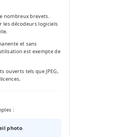
de nombreux brevets.
r les décodeurs logiciels
lle.
manente et sans
tilisation est exempte de
s ouverts tels que JPEG,
licences.
ples :
eil photo