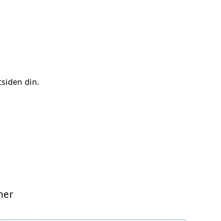
tsiden din.
ner