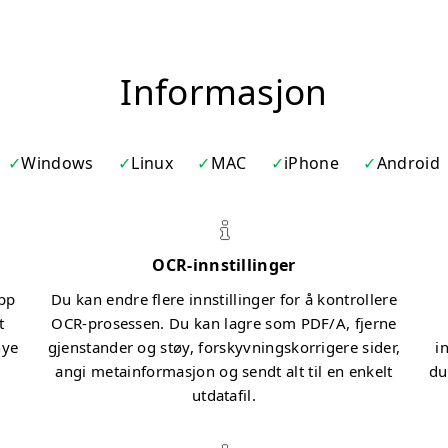
Informasjon
Windows
Linux
MAC
iPhone
Android
OCR-innstillinger
ipp
Du kan endre flere innstillinger for å kontrollere
t
OCR-prosessen. Du kan lagre som PDF/A, fjerne
nye
gjenstander og støy, forskyvningskorrigere sider,
i
angi metainformasjon og sendt alt til en enkelt
du
utdatafil.