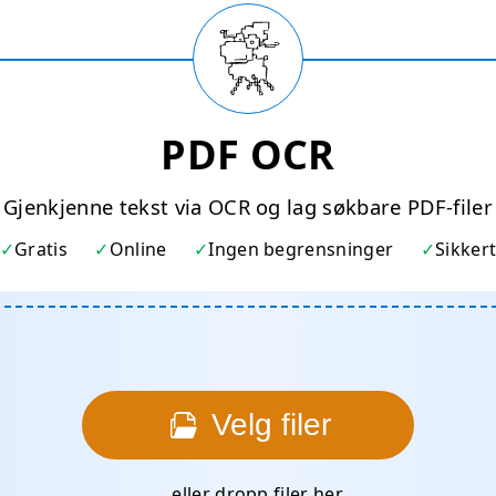
PDF OCR
Gjenkjenne tekst via OCR og lag søkbare PDF-filer
Gratis
Online
Ingen begrensninger
Sikker
Velg filer
... eller dropp filer her