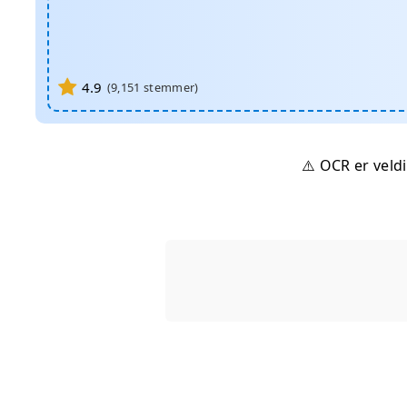
4.9
(
9,151
stemmer)
⚠️ OCR er veld