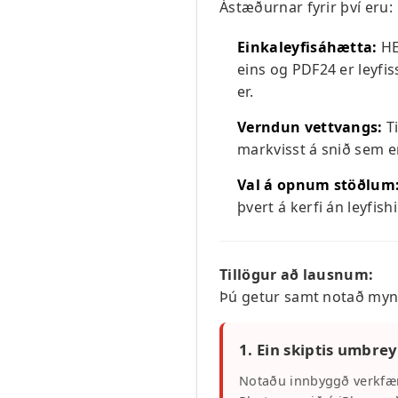
Ástæðurnar fyrir því eru:
Einkaleyfisáhætta:
HE
eins og PDF24 er leyf
er.
Verndun vettvangs:
Ti
markvisst á snið sem er
Val á opnum stöðlum
þvert á kerfi án leyfish
Tillögur að lausnum:
Þú getur samt notað mynd
1. Ein skiptis umbre
Notaðu innbyggð verkfæri