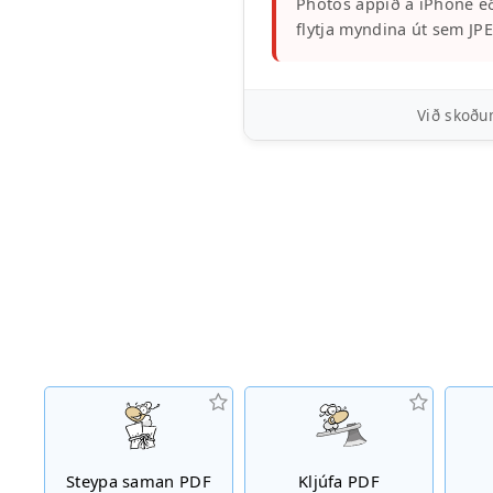
Photos appið á iPhone eð
flytja myndina út sem JP
Við skoðum
Steypa saman PDF
Kljúfa PDF