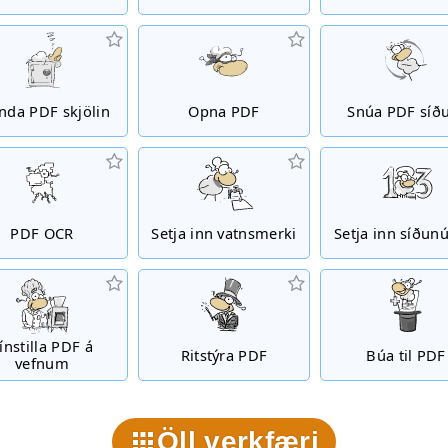
nda PDF skjölin
Opna PDF
Snúa PDF síð
PDF OCR
Setja inn vatnsmerki
Setja inn síðun
ínstilla PDF á
Ritstýra PDF
Búa til PDF
vefnum
Öll verkfæri