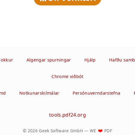
okkur
Algengar spurningar
Hjálp
Hafðu sam
Chrome viðbót
emd
Notkunarskilmálar
Persónuverndarstefna
tools.pdf24.org
© 2026 Geek Software GmbH
—
WE
PDF