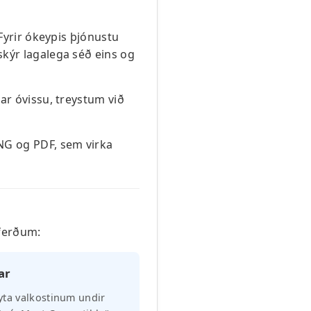
Fyrir ókeypis þjónustu
kýr lagalega séð eins og
ar óvissu, treystum við
NG og PDF, sem virka
ðferðum:
ar
yta valkostinum undir