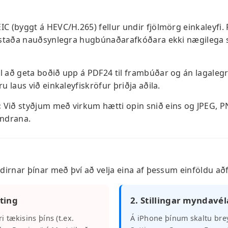
IC (byggt á HEVC/H.265) fellur undir fjölmörg einkaleyfi. 
isstaða nauðsynlegra hugbúnaðarafkóðara ekki nægilega s
l að geta boðið upp á PDF24 til frambúðar og án lagalegr
u laus við einkaleyfiskröfur þriðja aðila.
:
Við styðjum með virkum hætti opin snið eins og JPEG, P
indrana.
irnar þínar með því að velja eina af þessum einföldu a
yting
2. Stillingar myndavél
 tækisins þíns (t.ex.
Á iPhone þínum skaltu bre