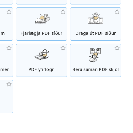
um
Fjarlægja PDF síður
Draga út PDF síður
úmer
PDF yfirlögn
Bera saman PDF skjöl