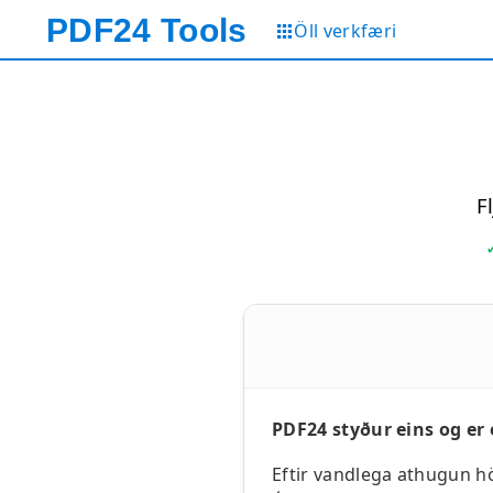
PDF24
Tools
Öll verkfæri
F
PDF24 styður eins og er e
Eftir vandlega athugun h