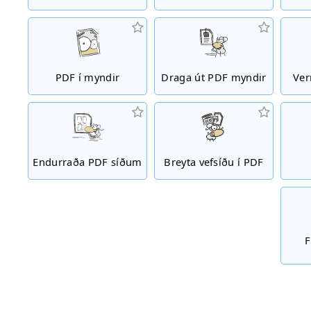
PDF í myndir
Draga út PDF myndir
Ver
Endurraða PDF síðum
Breyta vefsíðu í PDF
F