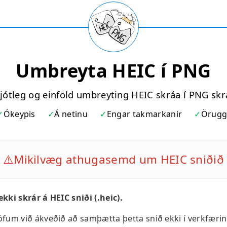
Umbreyta HEIC í PNG
ljótleg og einföld umbreyting HEIC skráa í PNG skr
Ókeypis
Á netinu
Engar takmarkanir
Örugg
⚠️
Mikilvæg athugasemd um HEIC sniðið
kki skrár á HEIC sniði (.heic).
öfum við ákveðið að samþætta þetta snið ekki í verkfærin