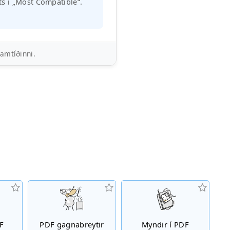
s í „Most Compatible“.
ramtíðinni.
F
PDF gagnabreytir
Myndir í PDF