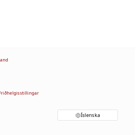
band
Friðhelgisstillingar
Íslenska