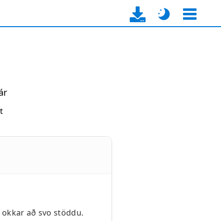
ár
t
 okkar að svo stöddu.