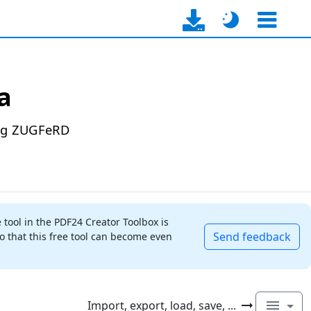
a
 og ZUGFeRD
t