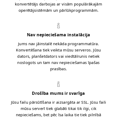
konvertētājs darbojas ar visām populārākajām
operētājsistēmām un pārlūkprogrammām.
Nav nepieciešama instalācija
Jums nav jāinstalē nekāda programmatūra.
Konvertēšana tiek veikta mūsu serveros. Jūsu
dators, planšetdators vai viedtālrunis netiek
noslogots un tam nav nepieciešamas īpašas
prasības.
Drošība mums ir svarīga
Jūsu failu pārsūtīšana ir aizsargāta ar SSL. Jūsu faili
mūsu serverī tiek glabāti tikai tik ilgi, cik
nepieciešams, bet pēc īsa laika tie tiek pilnībā