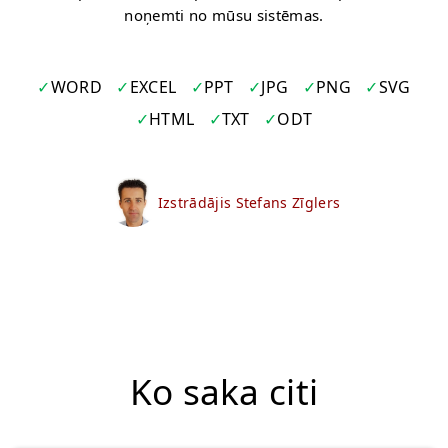
noņemti no mūsu sistēmas.
WORD
EXCEL
PPT
JPG
PNG
SVG
HTML
TXT
ODT
Izstrādājis Stefans Zīglers
Ko saka citi