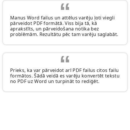
Manus Word failus un attēlus varēju ļoti viegli
pārveidot PDF formātā. Viss bija tā, kā
aprakstīts, un pārveidošana notika bez
problēmām. Rezultātu pēc tam varēju saglabāt.
Prieks, ka var pārveidot arī PDF failus citos failu
formātos. Šādā veidā es varēju konvertēt tekstu
no PDF uz Word un turpināt to rediģēt.