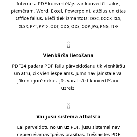
Interneta PDF konvertētājs var konvertēt failus,
piemēram, Word, Excel, Powerpoint, attēlus un citas
Office failus. Bieži tiek izmantots:
DOC, DOCX, XLS,
XLSX, PPT, PPTX, ODT, ODG, ODS, ODP, JPG, PNG, TIFF
Vienkārša lietošana
PDF24 padara PDF failu pārveidošanu tik vienkāršu
un ātru, cik vien iespējams. Jums nav jāinstalē vai
jākonfigurē nekas, jūs varat sākt konvertēšanu
uzreiz.
Vai jūsu sistēma atbalsta
Lai pārveidotu no un uz PDF, jūsu sistēmai nav
nepieciešamas īpašas prasības. Tiešsaistes PDF