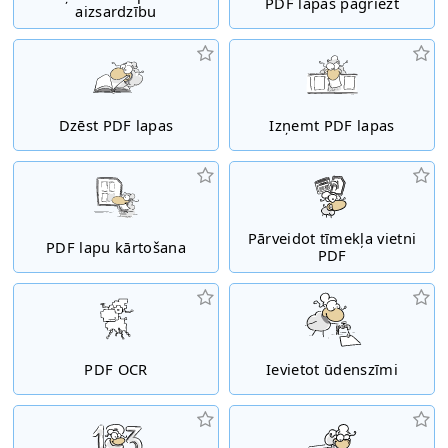
PDF lapas pagriezt
aizsardzību
Dzēst PDF lapas
Izņemt PDF lapas
Pārveidot tīmekļa vietni
PDF lapu kārtošana
PDF
PDF OCR
Ievietot ūdenszīmi