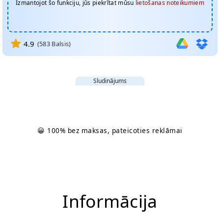
Izmantojot šo funkciju, jūs piekrītat mūsu
lietošanas noteikumiem
4.9
(
583
Balsis)
Sludinājums
😀 100% bez maksas, pateicoties reklāmai
Informācija