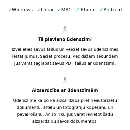
Windows
Linux
MAC
iPhone
Android
Tā pievieno ūdenszīmi
Izvēlieties savus failus un veiciet savus ūdenszīmes
iestatījumus. Sāciet procesu. Pēc dažām sekundēm
jūs varat saglabāt savus PDF failus ar ūdenszīmi.
Aizsardzība ar ūdenszīmēm
Ūdenszīme kalpo kā aizsardzība pret neautorizētu
dokumentu, attēlu un fotogrāfiju kopēšanu un
pavairošanu. Ar šo rīku jūs varat ievietot šādu
aizsardzību savos dokumentos.