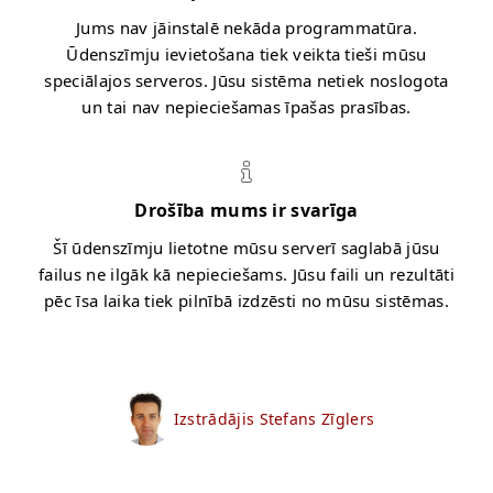
Jums nav jāinstalē nekāda programmatūra.
Ūdenszīmju ievietošana tiek veikta tieši mūsu
speciālajos serveros. Jūsu sistēma netiek noslogota
un tai nav nepieciešamas īpašas prasības.
Drošība mums ir svarīga
Šī ūdenszīmju lietotne mūsu serverī saglabā jūsu
failus ne ilgāk kā nepieciešams. Jūsu faili un rezultāti
pēc īsa laika tiek pilnībā izdzēsti no mūsu sistēmas.
Izstrādājis Stefans Zīglers