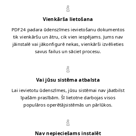
Vienkārša lietošana
PDF24 padara ūdenszīmes ievietošanu dokumentos
tik vienkāršu un ātru, cik vien iespējams. Jums nav
jāinstalē vai jākonfigurē nekas, vienkārši izvēlieties
savus failus un sāciet procesu.
Vai jūsu sistēma atbalsta
Lai ievietotu ūdenszīmes, jūsu sistēmai nav jāatbilst
īpašām prasībām. Šī lietotne darbojas visos
populāros operētājsistēmās un pārlūkos.
Nav nepieciešams instalēt