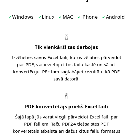
Windows
Linux
MAC
iPhone
Android
Tik vienkārši tas darbojas
Izvēlieties savus Excel faili, kurus vēlaties pārveidot
par PDF, vai ievietojiet tos failu kastē un sāciet
konvertēciju. Pēc tam saglabājiet rezultātu kā PDF
savā datorā.
PDF konvertētājs priekš Excel faili
Šajā lapā jūs varat viegli pārveidot Excel faili par
PDF failiem. Taču PDF24 tiešsaistes PDF
konvertētājs atbalsta arī dažus citus failu formātus