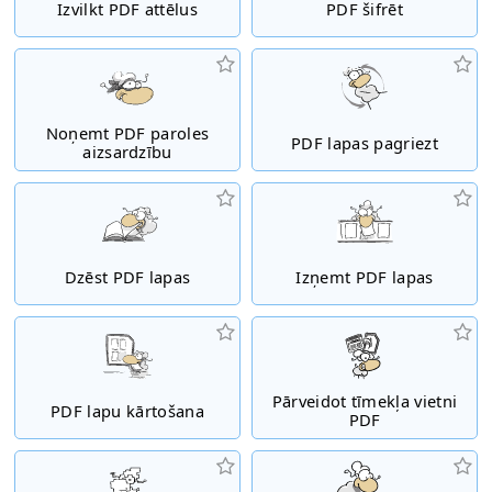
Izvilkt PDF attēlus
PDF šifrēt
Noņemt PDF paroles
PDF lapas pagriezt
aizsardzību
Dzēst PDF lapas
Izņemt PDF lapas
Pārveidot tīmekļa vietni
PDF lapu kārtošana
PDF