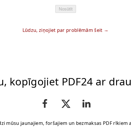
Nosūtīt
Lūdzu, ziņojiet par problēmām šeit
u, kopīgojiet PDF24 ar dra
dzi mūsu jaunajiem, foršajiem un bezmaksas PDF rīkiem 