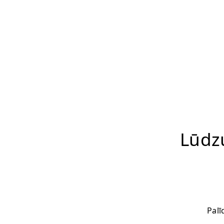
Lūdz
Palī