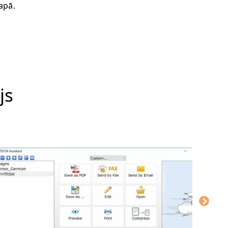
apā.
js
m