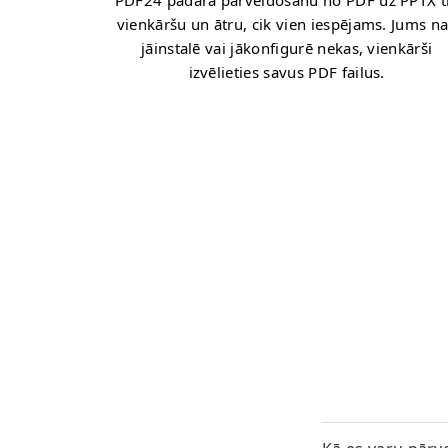
PDF24 padara pārveidošanu no PDF uz PPTX t
vienkāršu un ātru, cik vien iespējams. Jums n
jāinstalē vai jākonfigurē nekas, vienkārši
izvēlieties savus PDF failus.