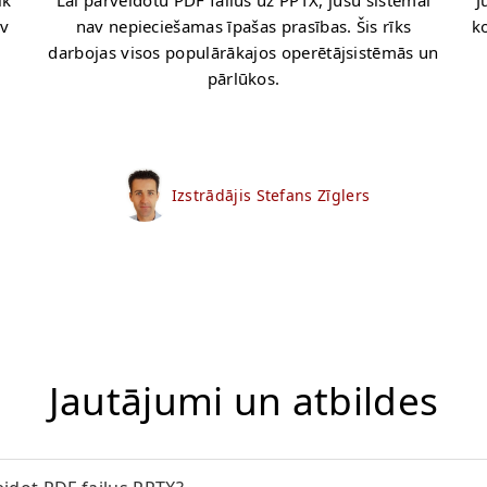
ik
Lai pārveidotu PDF failus uz PPTX, jūsu sistēmai
J
av
nav nepieciešamas īpašas prasības. Šis rīks
k
darbojas visos populārākajos operētājsistēmās un
pārlūkos.
Izstrādājis Stefans Zīglers
Jautājumi un atbildes