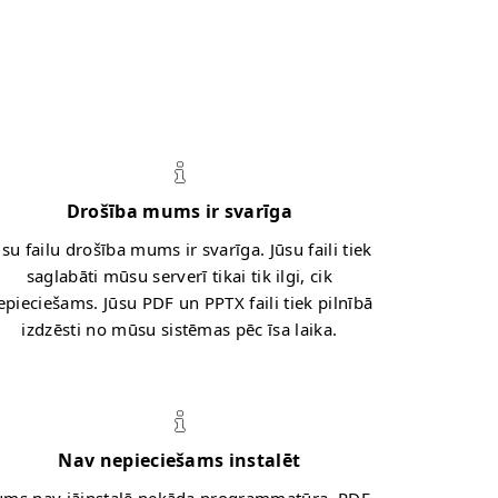
Drošība mums ir svarīga
ūsu failu drošība mums ir svarīga. Jūsu faili tiek
saglabāti mūsu serverī tikai tik ilgi, cik
epieciešams. Jūsu PDF un PPTX faili tiek pilnībā
izdzēsti no mūsu sistēmas pēc īsa laika.
Nav nepieciešams instalēt