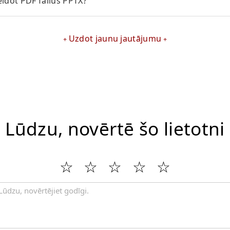
eidot PDF failus PPTX?
Uzdot jaunu jautājumu
Lūdzu, novērtē šo lietotni