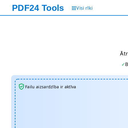
PDF24
Tools
Visi rīki
Ātr
B
Failu aizsardzība ir aktīva