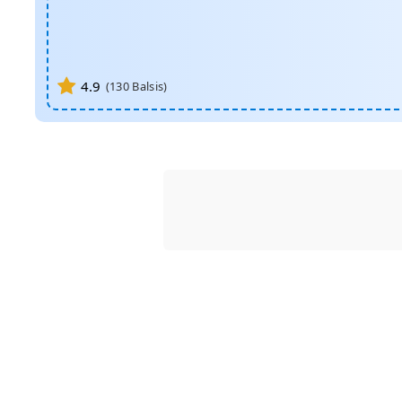
4.9
(
130
Balsis)