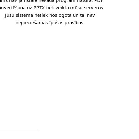
ums nav jāinstalē nekāda programmatūra. PDF
onvertēšana uz PPTX tiek veikta mūsu serveros.
Jūsu sistēma netiek noslogota un tai nav
nepieciešamas īpašas prasības.