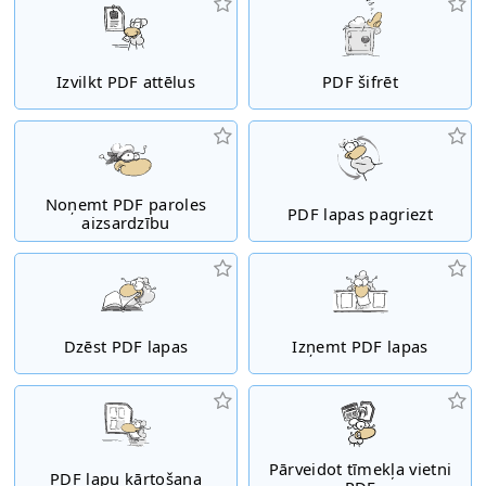
Izvilkt PDF attēlus
PDF šifrēt
Noņemt PDF paroles
PDF lapas pagriezt
aizsardzību
Dzēst PDF lapas
Izņemt PDF lapas
Pārveidot tīmekļa vietni
PDF lapu kārtošana