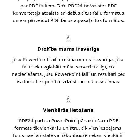
par PDF failiem. Taču PDF24 tiešsaistes PDF
konvertētājs atbalsta arī dažus citus failu formātus
un var pārveidot PDF failus atpakaļ citos formātos.
Drošība mums ir svarīga
Jūsu PowerPoint faili drošība mums ir svarīga. Jūsu
faili tiek uzglabāti mūsu serverī tik ilgi, cik
nepieciešams. Jūsu PowerPoint faili un rezultāti pēc
īsa laika tiek pilnībā izdzēsti no mūsu sistēmas.
Vienkārša lietošana
PDF24 padara PowerPoint pārveidošanu PDF
formātā tik vienkāršu un ātru, cik vien iespējams.
Jums nav jāinstalē vai jākonfigurē nekas, vienkārši