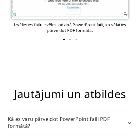
Izvēlieties failu izvēles lodziņā PowerPoint faili, ko vēlaties
Sā
pārveidot PDF formātā.
Jautājumi un atbildes
Kā es varu pārveidot PowerPoint faili PDF
formātā?