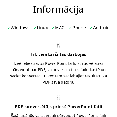
Informācija
Windows
Linux
MAC
iPhone
Android
Tik vienkārši tas darbojas
Izvēlieties savus PowerPoint faili, kurus vēlaties
pārveidot par PDF, vai ievietojiet tos failu kastē un
sāciet konvertēciju. Pēc tam saglabājiet rezultātu kā
PDF savā datorā.
PDF konvertētājs priekš PowerPoint faili
Šajā lapā jūs varat viegli pārveidot PowerPoint faili