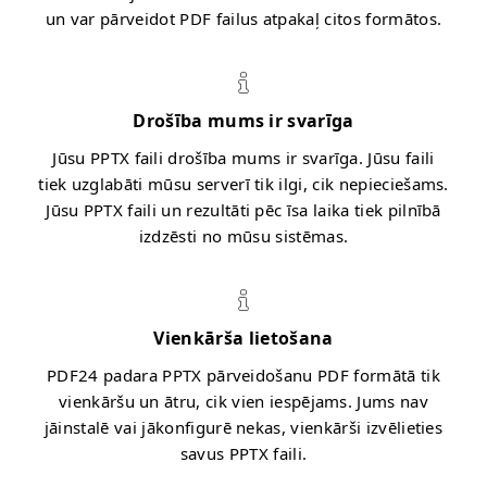
un var pārveidot PDF failus atpakaļ citos formātos.
Drošība mums ir svarīga
Jūsu PPTX faili drošība mums ir svarīga. Jūsu faili
tiek uzglabāti mūsu serverī tik ilgi, cik nepieciešams.
Jūsu PPTX faili un rezultāti pēc īsa laika tiek pilnībā
izdzēsti no mūsu sistēmas.
Vienkārša lietošana
PDF24 padara PPTX pārveidošanu PDF formātā tik
vienkāršu un ātru, cik vien iespējams. Jums nav
jāinstalē vai jākonfigurē nekas, vienkārši izvēlieties
savus PPTX faili.