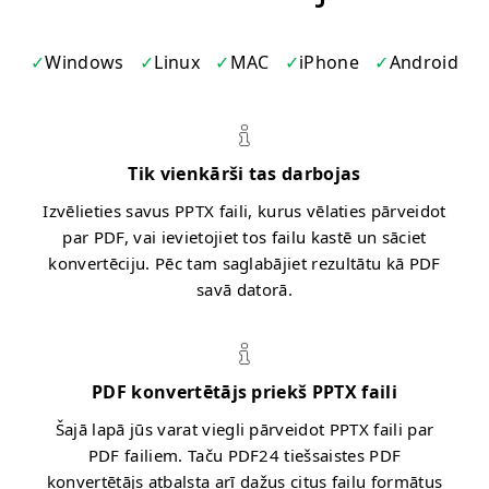
Windows
Linux
MAC
iPhone
Android
Tik vienkārši tas darbojas
Izvēlieties savus PPTX faili, kurus vēlaties pārveidot
par PDF, vai ievietojiet tos failu kastē un sāciet
konvertēciju. Pēc tam saglabājiet rezultātu kā PDF
savā datorā.
PDF konvertētājs priekš PPTX faili
Šajā lapā jūs varat viegli pārveidot PPTX faili par
PDF failiem. Taču PDF24 tiešsaistes PDF
konvertētājs atbalsta arī dažus citus failu formātus