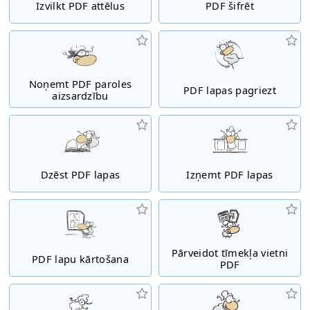
Izvilkt PDF attēlus
PDF šifrēt
Noņemt PDF paroles
PDF lapas pagriezt
aizsardzību
Dzēst PDF lapas
Izņemt PDF lapas
Pārveidot tīmekļa vietni
PDF lapu kārtošana
PDF