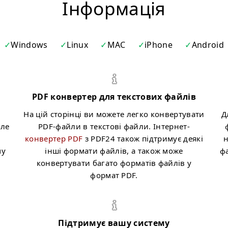
Iнформація
Windows
Linux
MAC
iPhone
Android
PDF конвертер для текстових файлів
На цій сторінці ви можете легко конвертувати
Д
оле
PDF-файли в текстові файли. Інтернет-
м
конвертер PDF
з PDF24 також підтримує деякі
н
му
інші формати файлів, а також може
ф
конвертувати багато форматів файлів у
формат PDF.
Підтримує вашу систему