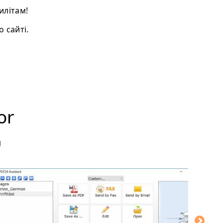
илітам!
 сайті.
or
м