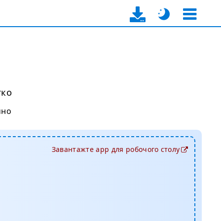
гко
чно
Завантажте app для робочого столу