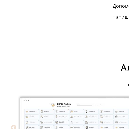
Допомо
Напиші
А