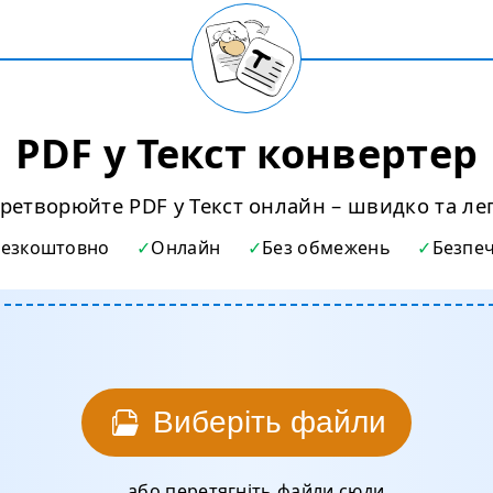
PDF у Текст конвертер
ретворюйте PDF у Текст онлайн – швидко та ле
Безкоштовно
Онлайн
Без обмежень
Безпе
Виберіть файли
... або перетягніть файли сюди