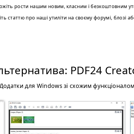
жіть рости нашим новим, класним і безкоштовним ут
ть статтю про нашi утиліти на своєму форумі, блозі або
льтернатива: PDF24 Creat
Додатки для Windows зі схожим функціонало