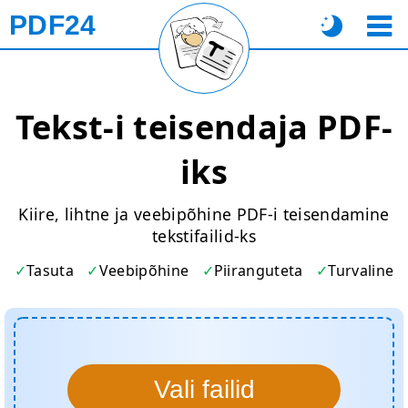
PDF24
Tekst-i teisendaja PDF-
iks
Kiire, lihtne ja veebipõhine PDF-i teisendamine
tekstifailid-ks
Tasuta
Veebipõhine
Piiranguteta
Turvaline
Vali failid