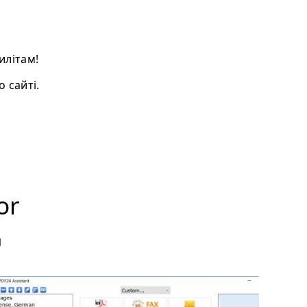
илітам!
 сайті.
or
м