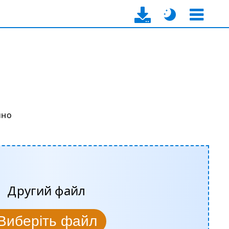
чно
Другий файл
Виберіть файл