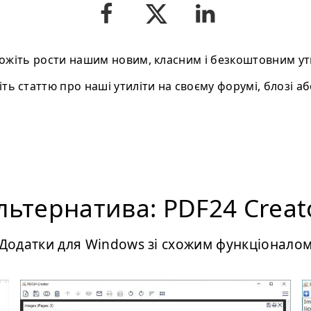
жіть рости нашим новим, класним і безкоштовним ут
ть статтю про нашi утиліти на своєму форумі, блозі або
льтернатива: PDF24 Creat
Додатки для Windows зі схожим функціонало