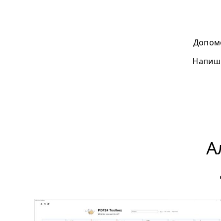
Допомо
Напиші
А