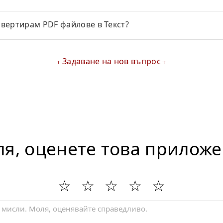
нвертирам PDF файлове в Текст?
Задаване на нов въпрос
я, оценете това прилож