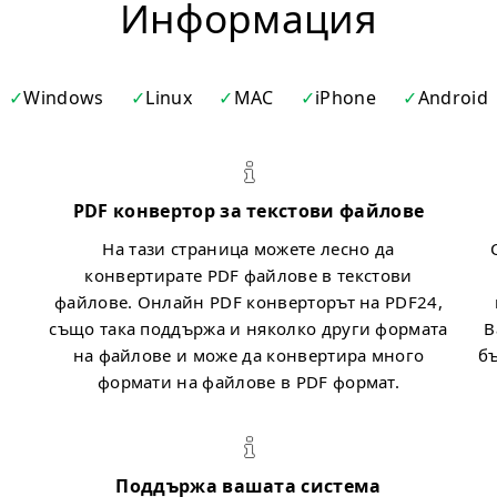
Информация
Windows
Linux
MAC
iPhone
Android
PDF конвертор за текстови файлове
На тази страница можете лесно да
конвертирате PDF файлове в текстови
файлове. Онлайн PDF конверторът на PDF24,
също така поддържа и няколко други формата
В
на файлове и може да конвертира много
б
формати на файлове в PDF формат.
Поддържа вашата система