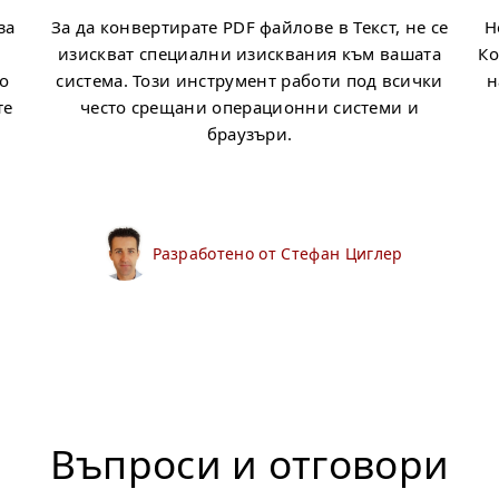
за
За да конвертирате PDF файлове в Текст, не се
Н
изискват специални изисквания към вашата
Ко
то
система. Този инструмент работи под всички
н
те
често срещани операционни системи и
браузъри.
Разработено от Стефан Циглер
Въпроси и отговори