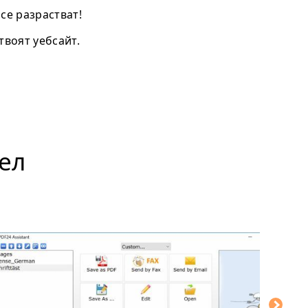
се разрастват!
твоят уебсайт.
ел