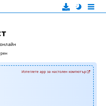
ст
 онлайн
урен
Изтеглете app за настолен компютър