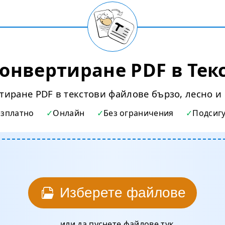
онвертиране PDF в Тек
тиране PDF в текстови файлове бързо, лесно и
езплатно
Онлайн
Без ограничения
Подсиг
Изберете файлове
... или да пуснете файлове тук