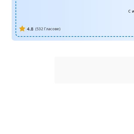
С 
4.8
(
532
Гласове)