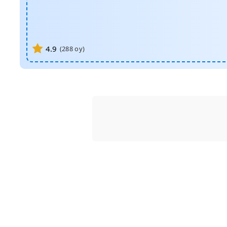
4.9
(
288
oy)