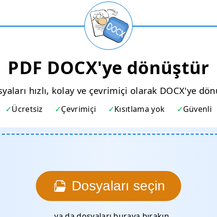
PDF DOCX'ye dönüştür
yaları hızlı, kolay ve çevrimiçi olarak DOCX'ye dö
Ücretsiz
Çevrimiçi
Kısıtlama yok
Güvenli
Dosyaları seçin
…ya da dosyaları buraya bırakın