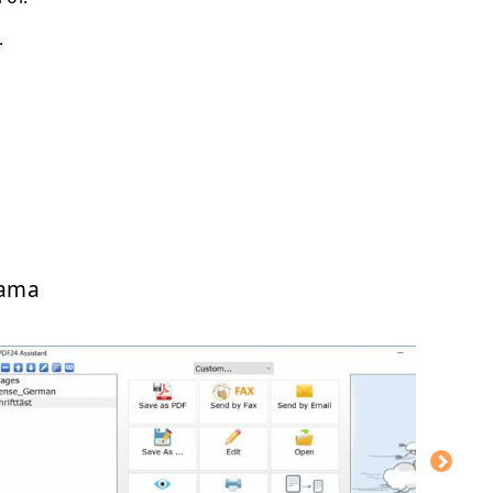
.
lama