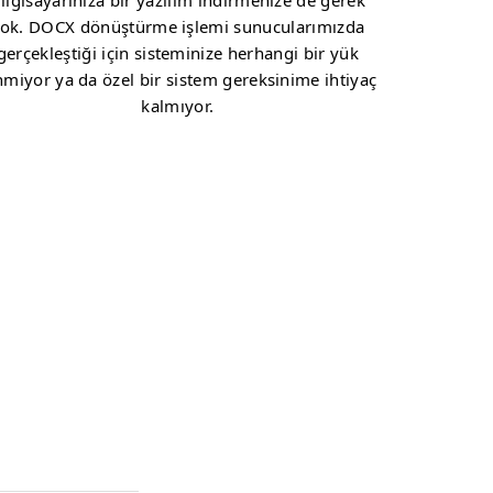
ilgisayarınıza bir yazılım indirmenize de gerek
ok. DOCX dönüştürme işlemi sunucularımızda
gerçekleştiği için sisteminize herhangi bir yük
nmiyor ya da özel bir sistem gereksinime ihtiyaç
kalmıyor.