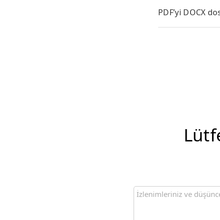
PDF’yi DOCX dos
Lütf