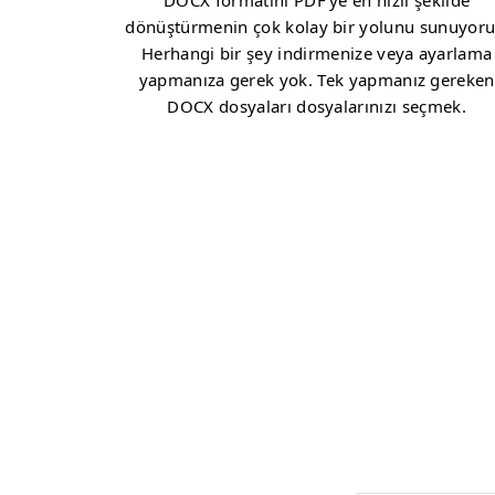
DOCX formatını PDF’ye en hızlı şekilde
dönüştürmenin çok kolay bir yolunu sunuyoru
Herhangi bir şey indirmenize veya ayarlama
yapmanıza gerek yok. Tek yapmanız gereken
DOCX dosyaları dosyalarınızı seçmek.