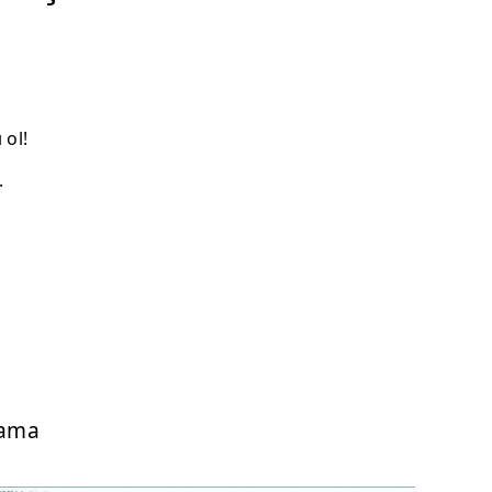
 ol!
.
lama