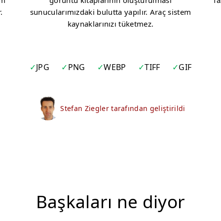
üm
görüntü kitaplarının oluşturulması
fa
.
sunucularımızdaki bulutta yapılır. Araç sistem
kaynaklarınızı tüketmez.
JPG
PNG
WEBP
TIFF
GIF
Stefan Ziegler tarafından geliştirildi
Başkaları ne diyor