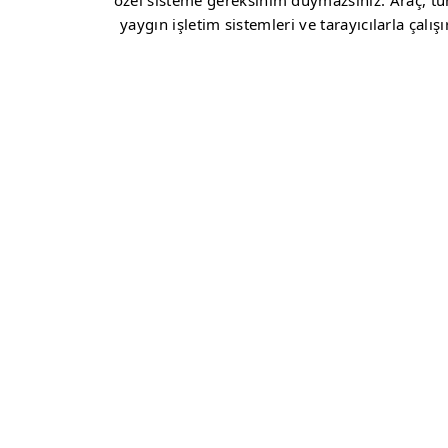
özel sisteme gereksinim duymazsınız. Araç, t
yaygın işletim sistemleri ve tarayıcılarla çalışır