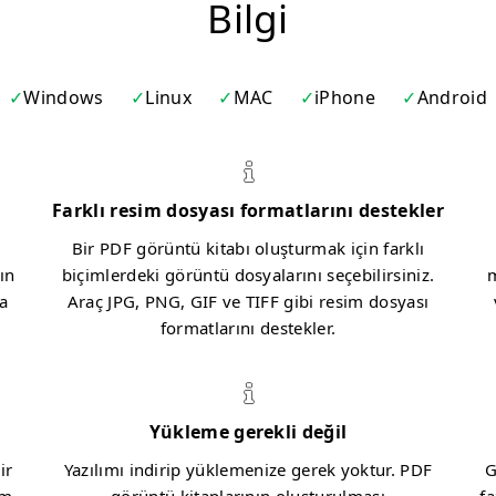
Bilgi
Windows
Linux
MAC
iPhone
Android
Farklı resim dosyası formatlarını destekler
Bir PDF görüntü kitabı oluşturmak için farklı
ın
biçimlerdeki görüntü dosyalarını seçebilirsiniz.
m
ra
Araç JPG, PNG, GIF ve TIFF gibi resim dosyası
formatlarını destekler.
Yükleme gerekli değil
ir
Yazılımı indirip yüklemenize gerek yoktur. PDF
G