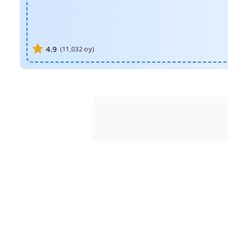
4.9
(
11,032
oy)