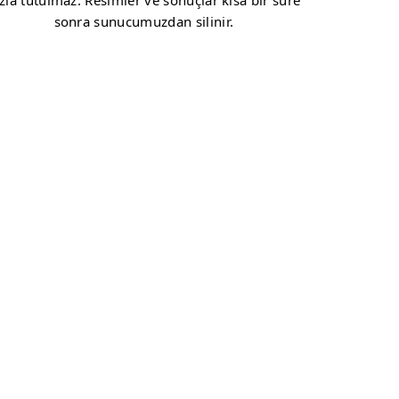
zla tutulmaz. Resimler ve sonuçlar kısa bir süre
sonra sunucumuzdan silinir.