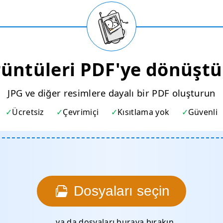
üntüleri PDF'ye dönüşt
JPG ve diğer resimlere dayalı bir PDF oluşturun
Ücretsiz
Çevrimiçi
Kısıtlama yok
Güvenli
Dosyaları seçin
…ya da dosyaları buraya bırakın