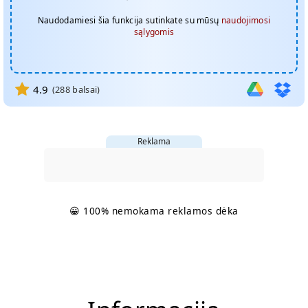
Naudodamiesi šia funkcija sutinkate su mūsų
naudojimosi
sąlygomis
4.9
(
288
balsai)
Reklama
😀 100% nemokama reklamos dėka