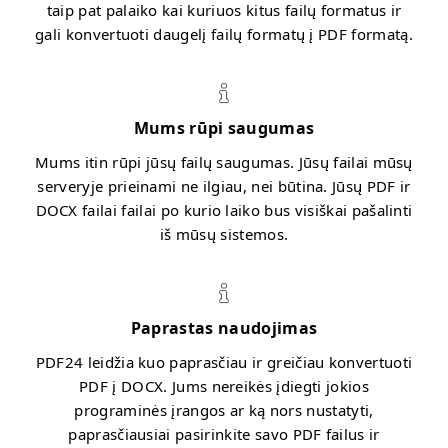
taip pat palaiko kai kuriuos kitus failų formatus ir
gali konvertuoti daugelį failų formatų į PDF formatą.
Mums rūpi saugumas
Mums itin rūpi jūsų failų saugumas. Jūsų failai mūsų
serveryje prieinami ne ilgiau, nei būtina. Jūsų PDF ir
DOCX failai failai po kurio laiko bus visiškai pašalinti
iš mūsų sistemos.
Paprastas naudojimas
PDF24 leidžia kuo paprasčiau ir greičiau konvertuoti
PDF į DOCX. Jums nereikės įdiegti jokios
programinės įrangos ar ką nors nustatyti,
paprasčiausiai pasirinkite savo PDF failus ir