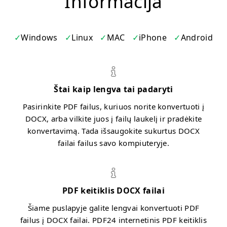
Informacija
Windows
Linux
MAC
iPhone
Android
Štai kaip lengva tai padaryti
Pasirinkite PDF failus, kuriuos norite konvertuoti į
DOCX, arba vilkite juos į failų laukelį ir pradėkite
konvertavimą. Tada išsaugokite sukurtus DOCX
failai failus savo kompiuteryje.
PDF keitiklis DOCX failai
Šiame puslapyje galite lengvai konvertuoti PDF
failus į DOCX failai. PDF24 internetinis PDF keitiklis