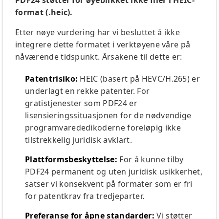
PDF24 støtter for øyeblikket ikke filer i HEIC-
format (.heic).
Etter nøye vurdering har vi besluttet å ikke
integrere dette formatet i verktøyene våre på
nåværende tidspunkt. Årsakene til dette er:
Patentrisiko:
HEIC (basert på HEVC/H.265) er
underlagt en rekke patenter. For
gratistjenester som PDF24 er
lisensieringssituasjonen for de nødvendige
programvarededikoderne foreløpig ikke
tilstrekkelig juridisk avklart.
Plattformsbeskyttelse:
For å kunne tilby
PDF24 permanent og uten juridisk usikkerhet,
satser vi konsekvent på formater som er fri
for patentkrav fra tredjeparter.
Preferanse for åpne standarder:
Vi støtter