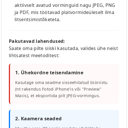
aktiivselt avatud vorminguid nagu JPEG, PNG
ja PDF, mis töötavad platvormideüleselt ilma
litsentsimistõketeta.
Pakutavad lahendused:
Saate oma pilte siiski kasutada, valides ühe neist
lihtsatest meetoditest:
1. Ühekordne teisendamine
Kasutage oma seadme sisseehitatud tööriistu
(nt rakendus Fotod iPhone'is või "Preview"
Macis), et eksportida pilt JPEG-vormingus.
2. Kaamera seaded