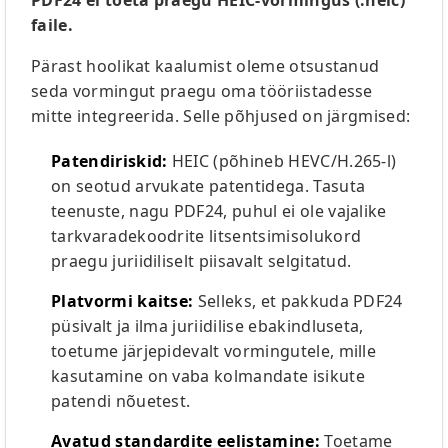
PDF24 ei toeta praegu HEIC-vormingus (.heic)
faile.
Pärast hoolikat kaalumist oleme otsustanud
seda vormingut praegu oma tööriistadesse
mitte integreerida. Selle põhjused on järgmised:
Patendiriskid:
HEIC (põhineb HEVC/H.265-l)
on seotud arvukate patentidega. Tasuta
teenuste, nagu PDF24, puhul ei ole vajalike
tarkvaradekoodrite litsentsimisolukord
praegu juriidiliselt piisavalt selgitatud.
Platvormi kaitse:
Selleks, et pakkuda PDF24
püsivalt ja ilma juriidilise ebakindluseta,
toetume järjepidevalt vormingutele, mille
kasutamine on vaba kolmandate isikute
patendi nõuetest.
Avatud standardite eelistamine:
Toetame