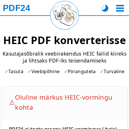
PDF24
HEIC PDF konverterisse
Kasutajasõbralik veebirakendus HEIC failid kiireks
ja lihtsaks PDF-iks teisendamiseks
Tasuta
Veebipõhine
Piiranguteta
Turvaline
Oluline märkus HEIC-vormingu
⚠️
kohta