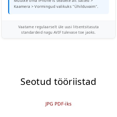
Muutke oma iPhone'is seadete alt Sätted >
Kaamera > Vormingud valikuks "Ühilduvaim".
Vaatame regulaarselt üle uusi litsentsitasuta
standardeid nagu AVIF tulevase toe jaoks.
Seotud tööriistad
JPG PDF-iks