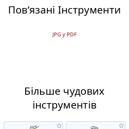
Пов’язані Iнструменти
JPG у PDF
Більше чудових
інструментiв