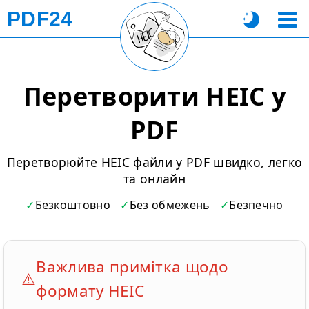
PDF24
Перетворити HEIC у
PDF
Перетворюйте HEIC файли у PDF швидко, легко
та онлайн
Безкоштовно
Без обмежень
Безпечно
Важлива примітка щодо
⚠️
формату HEIC