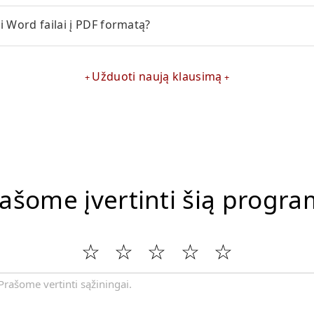
i Word failai į PDF formatą?
Užduoti naują klausimą
ašome įvertinti šią progr