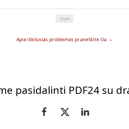
Siųsti
Apie iškilusias problemas praneškite čia
me pasidalinti PDF24 su dr