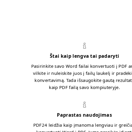
Štai kaip lengva tai padaryti
Pasirinkite savo Word failai konvertuoti į PDF a
vilkite ir nuleiskite juos į failų laukelį ir pradėk
konvertavimą. Tada išsaugokite gautą rezulta
kaip PDF failą savo kompiuteryje.
Paprastas naudojimas
PDF24 leidžia kaip įmanoma lengviau ir greiči