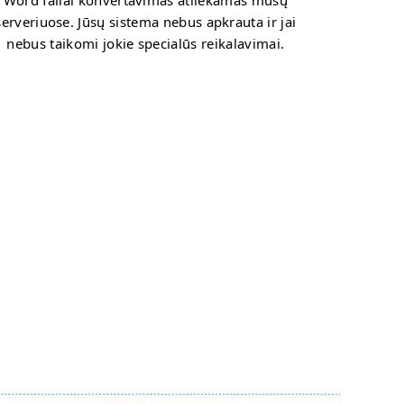
Word failai konvertavimas atliekamas mūsų
serveriuose. Jūsų sistema nebus apkrauta ir jai
nebus taikomi jokie specialūs reikalavimai.