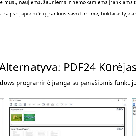
e mūsų naujiems, šauniems ir nemokamiems įrankiams t
straipsnį apie mūsų įrankius savo forume, tinklaraštyje ar
Alternatyva: PDF24 Kūrėja
dows programinė įranga su panašiomis funkcij