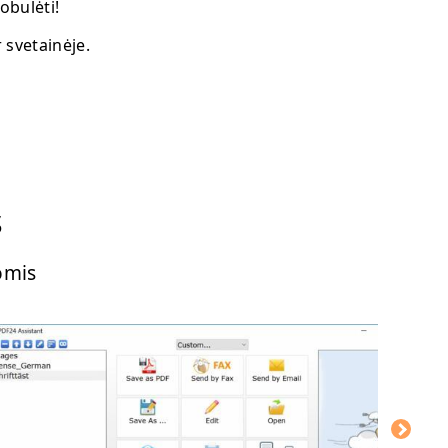
obulėti!
 svetainėje.
s
omis