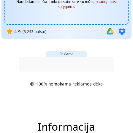
Naudodamiesi šia funkcija sutinkate su mūsų
naudojimosi
sąlygomis
4.9
(
3,243
balsai)
Reklama
😀 100% nemokama reklamos dėka
Informacija