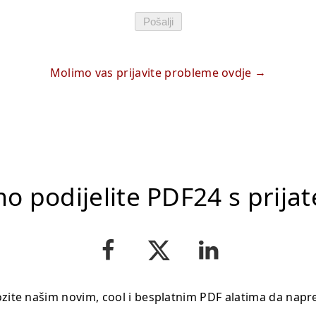
Pošalji
Molimo vas prijavite probleme ovdje
o podijelite PDF24 s prijat
ite našim novim, cool i besplatnim PDF alatima da napr