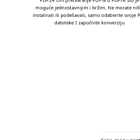
PDF24 čini pretvaranje PDF-a u PDF/A što je
moguće jednostavnijim i bržim. Ne morate niš
instalirati ili podešavati, samo odaberite svoje 
datoteke I započnite konverziju