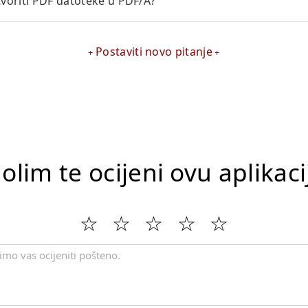
oriti PDF datoteke u PDF/A?
Postaviti novo pitanje
olim te ocijeni ovu aplikaci