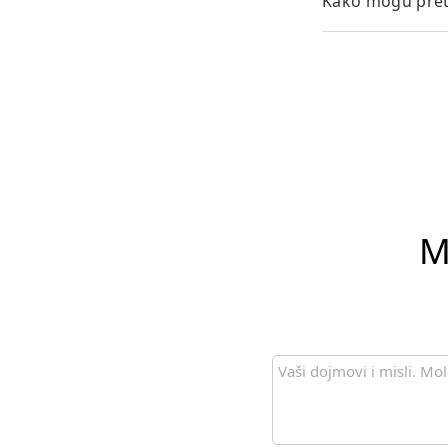
Kako mogu pretv
M