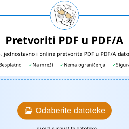
Pretvoriti PDF u PDF/A
, jednostavno i online pretvorite PDF u PDF/A dat
Besplatno
Na mreži
Nema ograničenja
Sigur
Odaberite datoteke
... ili ovdje ispustite datoteke