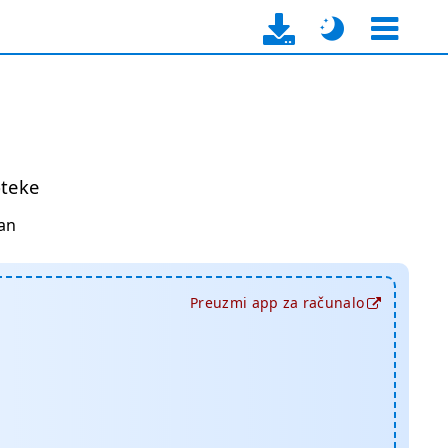
oteke
an
Preuzmi app za računalo