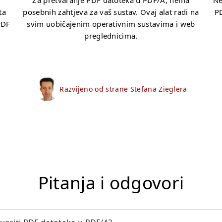
Za pretvaranje PDF datoteka u PDF/A, nema
Ne
ta
posebnih zahtjeva za vaš sustav. Ovaj alat radi na
PD
PDF
svim uobičajenim operativnim sustavima i web
preglednicima.
Razvijeno od strane Stefana Zieglera
Pitanja i odgovori