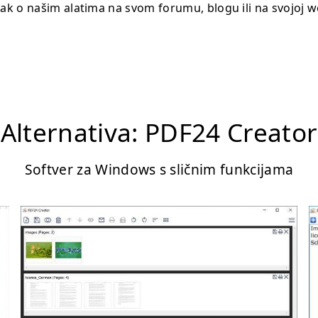
nak o našim alatima na svom forumu, blogu ili na svojoj we
Alternativa: PDF24 Creator
Softver za Windows s sličnim funkcijama