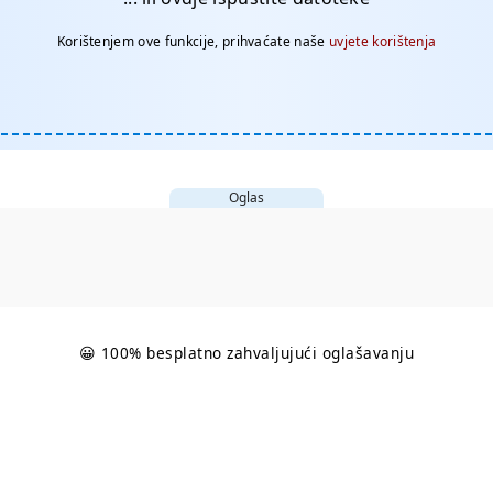
Korištenjem ove funkcije, prihvaćate naše
uvjete korištenja
Oglas
😀 100% besplatno zahvaljujući oglašavanju