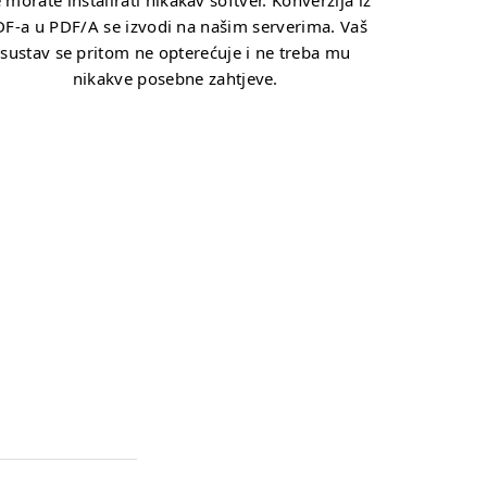
 morate instalirati nikakav softver. Konverzija iz
F-a u PDF/A se izvodi na našim serverima. Vaš
sustav se pritom ne opterećuje i ne treba mu
nikakve posebne zahtjeve.