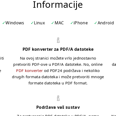
Informacije
Windows
Linux
MAC
iPhone
Android
PDF konverter za PDF/A datoteke
iti
Na ovoj stranici možete vrlo jednostavno
pretvoriti PDF-ove u PDF/A datoteke. No, online
da
e
PDF konverter
od PDF24 podržava i nekoliko
drugih formata datoteka i može pretvoriti mnoge
formate datoteka u PDF format.
Podržava vaš sustav