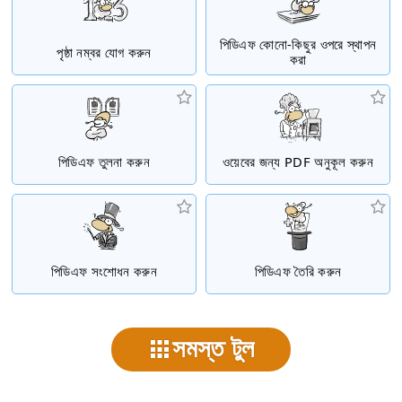
পিডিএফ কোনো-কিছুর ওপরে স্থাপন
পৃষ্ঠা নম্বর যোগ করুন
করা
পিডিএফ তুলনা করুন
ওয়েবের জন্য PDF অনুকূল করুন
পিডিএফ সংশোধন করুন
পিডিএফ তৈরি করুন
সমস্ত টুল