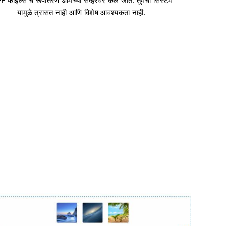
F फाइल्स चे रूपांतरण आमच्या सर्व्हरवर केले जाते. तुमची सिस्टम
यामुळे त्रासत नाही आणि विशेष आवश्यकता नाही.