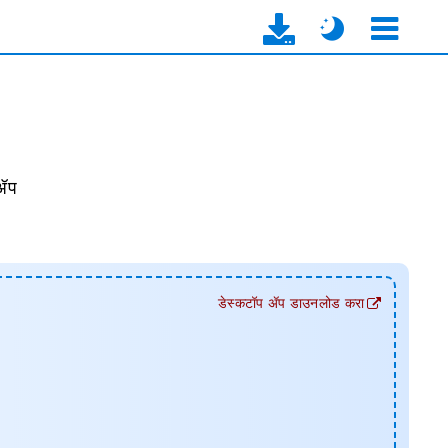
 ॲप
डेस्कटॉप ॲप डाउनलोड करा