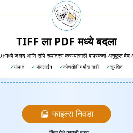
TIFF ला PDF मध्ये बदला
Fमध्ये जलद आणि सोपे रूपांतरण करण्यासाठी वापरकर्ता-अनुकूल वेब
मोफत
ऑनलाईन
कोणतीही मर्यादा नाही
सुरक्षित
फाइल्स निवडा
... किंवा येथे फायली टाका