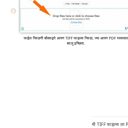
फाईल निवडणी बॉक्सद्वारे आपण TIFF फाइल्स निवडा, ज्या आपण PDF स्वरूपात
बदलू इच्छिता.
मी TIFF फाइल्स ला P