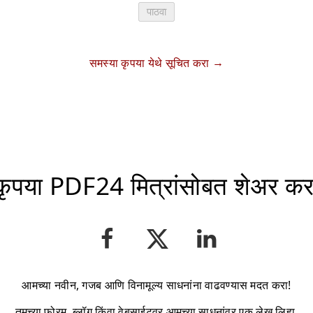
पाठवा
समस्या कृपया येथे सूचित करा
कृपया PDF24 मित्रांसोबत शेअर कर
आमच्या नवीन, गजब आणि विनामूल्य साधनांना वाढवण्यास मदत करा!
तुमच्या फोरम, ब्लॉग किंवा वेबसाईटवर आमच्या साधनांवर एक लेख लिहा.