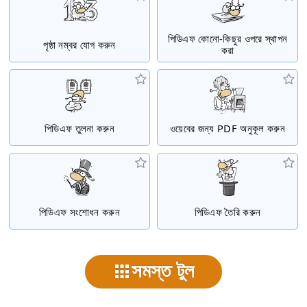
পিডিএফ কোনো-কিছুর ওপরে স্থাপন
পৃষ্ঠা নম্বর যোগ করুন
করা
পিডিএফ তুলনা করুন
ওয়েবের জন্য PDF অনুকূল করুন
পিডিএফ সংশোধন করুন
পিডিএফ তৈরি করুন
সমস্ত টুল