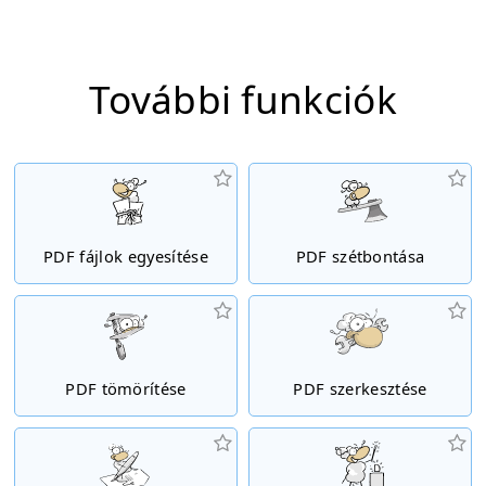
További funkciók
PDF fájlok egyesítése
PDF szétbontása
PDF tömörítése
PDF szerkesztése