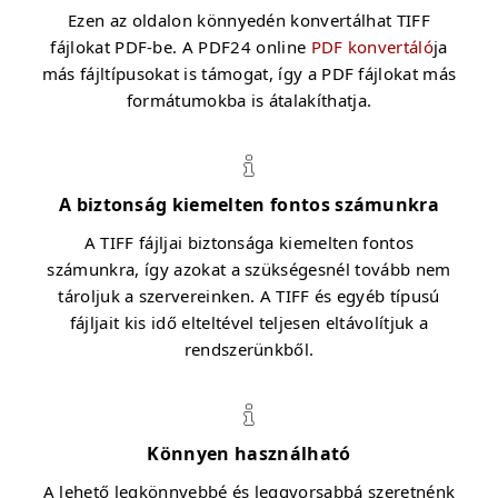
Ezen az oldalon könnyedén konvertálhat TIFF
fájlokat PDF-be. A PDF24 online
PDF konvertáló
ja
más fájltípusokat is támogat, így a PDF fájlokat más
formátumokba is átalakíthatja.
A biztonság kiemelten fontos számunkra
A TIFF fájljai biztonsága kiemelten fontos
számunkra, így azokat a szükségesnél tovább nem
tároljuk a szervereinken. A TIFF és egyéb típusú
fájljait kis idő elteltével teljesen eltávolítjuk a
rendszerünkből.
Könnyen használható
A lehető legkönnyebbé és leggyorsabbá szeretnénk