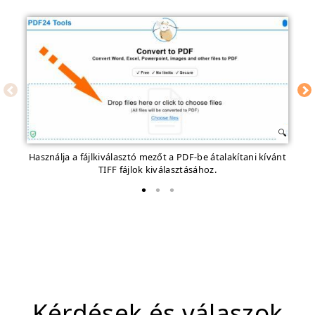
Használja a fájlkiválasztó mezőt a PDF-be átalakítani kívánt
A 
TIFF fájlok kiválasztásához.
Kérdések és válaszok