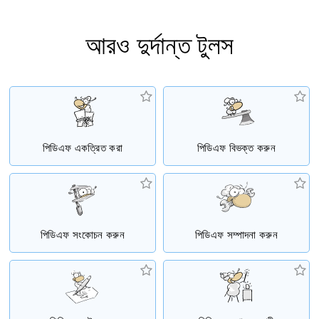
আরও দুর্দান্ত টুলস
পিডিএফ একত্রিত করা
পিডিএফ বিভক্ত করুন
পিডিএফ সংকোচন করুন
পিডিএফ সম্পাদনা করুন