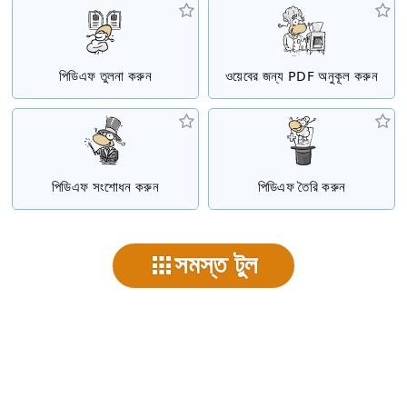
পিডিএফ তুলনা করুন
ওয়েবের জন্য PDF অনুকূল করুন
পিডিএফ সংশোধন করুন
পিডিএফ তৈরি করুন
সমস্ত টুল