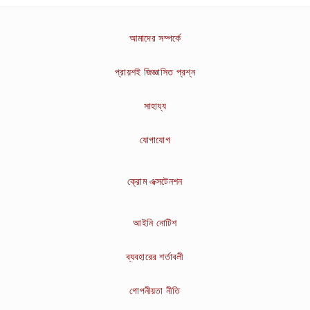
আমাদের সম্পর্কে
প্রায়শই জিজ্ঞাসিত প্রশ্ন
সাহায্য
যোগাযোগ
ক্রোম এক্সটেনশন
আইনি নোটিশ
ব্যবহারের শর্তাবলী
গোপনীয়তা নীতি