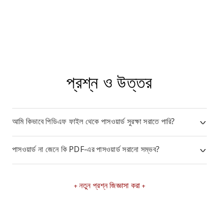
প্রশ্ন ও উত্তর
আমি কিভাবে পিডিএফ ফাইল থেকে পাসওয়ার্ড সুরক্ষা সরাতে পারি?
পাসওয়ার্ড না জেনে কি PDF-এর পাসওয়ার্ড সরানো সম্ভব?
নতুন প্রশ্ন জিজ্ঞাসা করা