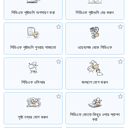
পিডিএফ পৃষ্ঠাগুলি অপসারণ করা
পিডিএফ পৃষ্ঠাগুলি বের করুন
পিডিএফ পৃষ্ঠাগুলি পুনরায় সাজানো
ওয়েবপেজ থেকে পিডিএফ
পিডিএফ ওসিআর
জলছাপ যোগ করুন
পিডিএফ কোনো-কিছুর ওপরে স্থাপন
পৃষ্ঠা নম্বর যোগ করুন
করা