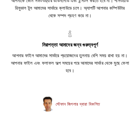
আপনাকে কোন সফটওয়্যার ডাউনলোড এবং ইন্সটল করতে হবে না। পাসওয়ার্ড
রিমুভাল টুল আমাদের সার্ভারে ক্লাউডে চলে। অ্যাপটি আপনার কম্পিউটার
থেকে সম্পদ গ্রহণ করে না।
নিরাপত্তা আমাদের জন্য গুরুত্বপূর্ণ
আপনার ফাইল আমাদের সার্ভারে প্রয়োজনের তুলনায় বেশি সময় রাখা হয় না।
আপনার ফাইল এবং ফলাফল অল্প সময়ের পরে আমাদের সার্ভার থেকে মুছে ফেলা
হবে।
স্টেফান জিগলার দ্বারা বিকশিত