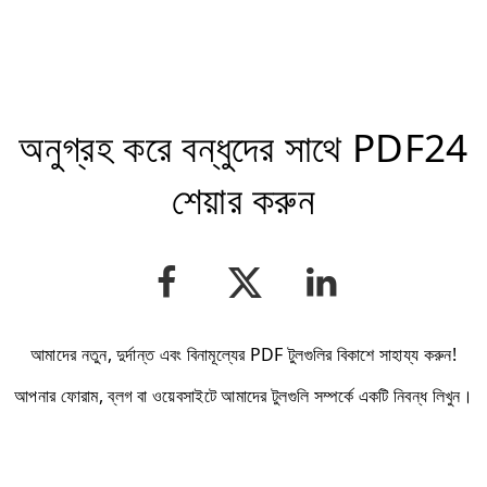
অনুগ্রহ করে বন্ধুদের সাথে PDF24
শেয়ার করুন
আমাদের নতুন, দুর্দান্ত এবং বিনামূল্যের PDF টুলগুলির বিকাশে সাহায্য করুন!
আপনার ফোরাম, ব্লগ বা ওয়েবসাইটে আমাদের টুলগুলি সম্পর্কে একটি নিবন্ধ লিখুন।