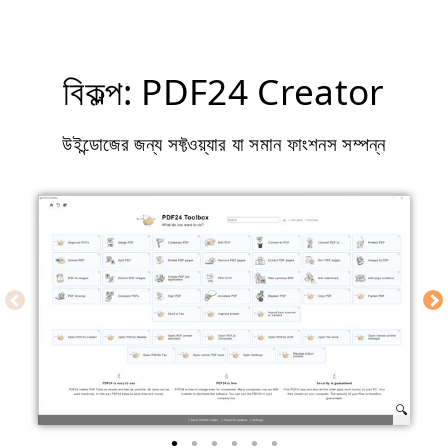
বিকল্প: PDF24 Creator
উইন্ডোজের জন্য সফ্টওয়্যার যা সমান ফাংশনস সম্পন্ন