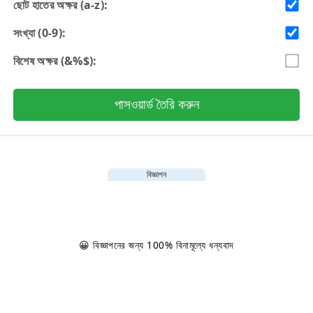
ছোট হাতের অক্ষর (a-z):
সংখ্যা (0-9):
বিশেষ অক্ষর (&%$):
পাসওয়ার্ড তৈরি করুন
বিজ্ঞাপন
😀 বিজ্ঞাপনের জন্য 100% বিনামূল্যে ধন্যবাদ