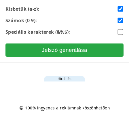
Kisbetűk (a-z):
Számok (0-9):
Speciális karakterek (&%$):
Jelszó generálása
Hirdetés
😀 100% ingyenes a reklámnak köszönhetően