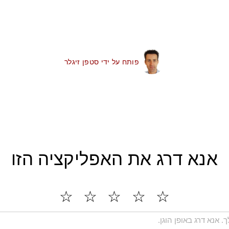
פותח על ידי סטפן זיגלר
אנא דרג את האפליקציה הזו