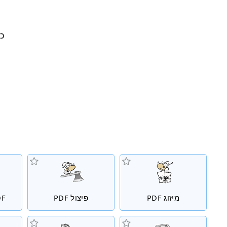
כת
מיזוג PDF
פיצול PDF
PDFלד