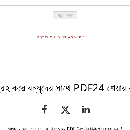
প্রেরণ করুন
অনুগ্রহ করে সমস্যা এখানে জানান
্রহ করে বন্ধুদের সাথে PDF24 শেয়ার
আমাদের নতুন, দুর্দান্ত এবং বিনামূল্যের PDF টুলগুলির বিকাশে সাহায্য করুন!