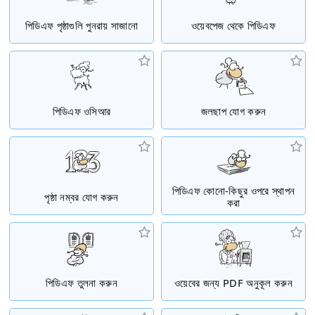
পিডিএফ পৃষ্ঠাগুলি পুনরায় সাজানো
ওয়েবপেজ থেকে পিডিএফ
পিডিএফ ওসিআর
জলছাপ যোগ করুন
পিডিএফ কোনো-কিছুর ওপরে স্থাপন
পৃষ্ঠা নম্বর যোগ করুন
করা
পিডিএফ তুলনা করুন
ওয়েবের জন্য PDF অনুকূল করুন