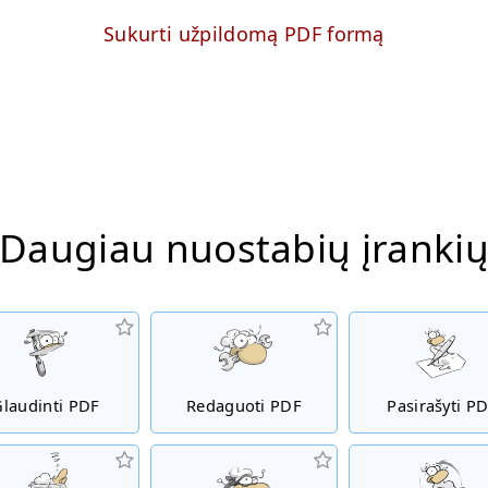
Sukurti užpildomą PDF formą
Daugiau nuostabių įranki
Glaudinti PDF
Redaguoti PDF
Pasirašyti P