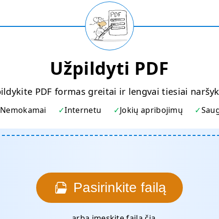
Užpildyti PDF
ildykite PDF formas greitai ir lengvai tiesiai naršyk
Nemokamai
Internetu
Jokių apribojimų
Sau
Pasirinkite failą
... arba įmeskite failą čia