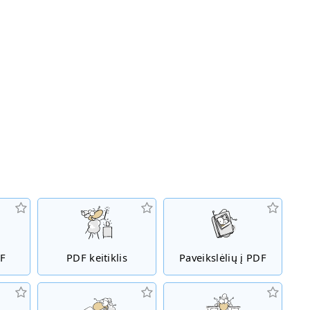
ų
DF
PDF keitiklis
Paveikslėlių į PDF