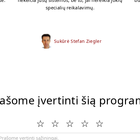
se.
nekeičia jūsų sistemos, be to, jai nereikia jokių
bu
specialių reikalavimų.
Sukūrė Stefan Ziegler
ašome įvertinti šią progr