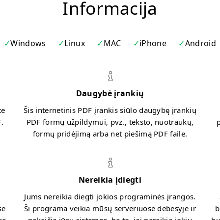
Informacija
Windows
Linux
MAC
iPhone
Android
Daugybė įrankių
te
Šis internetinis PDF įrankis siūlo daugybę įrankių
.
PDF formų užpildymui, pvz., teksto, nuotraukų,
formų pridėjimą arba net piešimą PDF faile.
Nereikia įdiegti
Jums nereikia diegti jokios programinės įrangos.
se
Ši programa veikia mūsų serveriuose debesyje ir
b