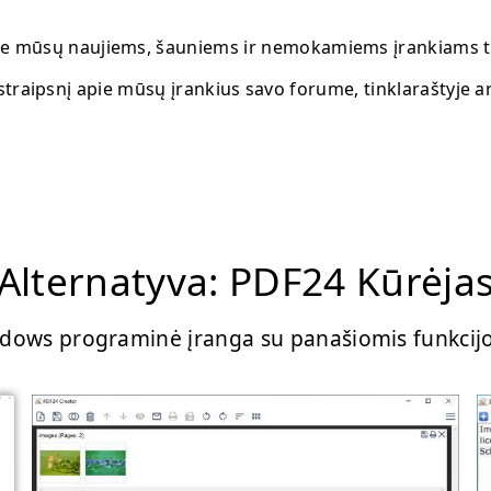
e mūsų naujiems, šauniems ir nemokamiems įrankiams t
straipsnį apie mūsų įrankius savo forume, tinklaraštyje ar
Alternatyva: PDF24 Kūrėja
dows programinė įranga su panašiomis funkcij