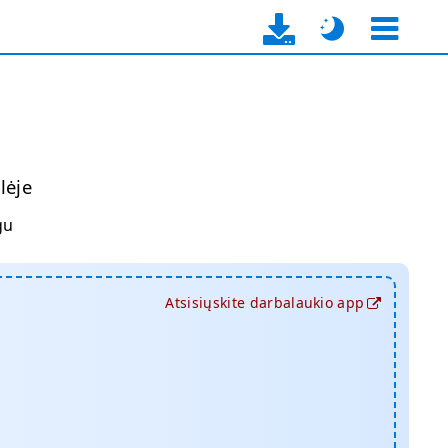
lėje
gu
Atsisiųskite darbalaukio app