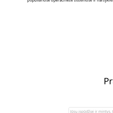
populiariose operacinėse sistemose ir naršyklė
Pr