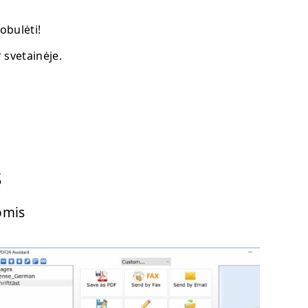
obulėti!
 svetainėje.
s
omis