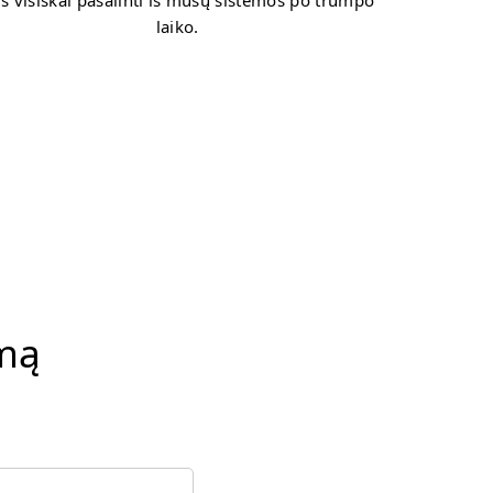
s visiškai pašalinti iš mūsų sistemos po trumpo
laiko.
amą