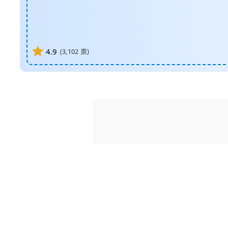
4.9
(
3,102
票)