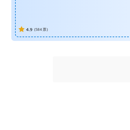
4.9
(
584
票)