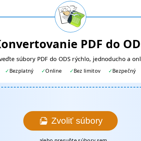
Konvertovanie PDF do OD
veďte súbory PDF do ODS rýchlo, jednoducho a onl
Bezplatný
Online
Bez limitov
Bezpečný
Zvoliť súbory
... alebo presuňte súbory sem