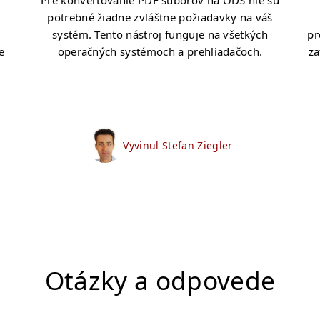
Pre konvertovanie PDF súborov na ODS nie sú
.
potrebné žiadne zvláštne požiadavky na váš
systém. Tento nástroj funguje na všetkých
pr
e
operačných systémoch a prehliadačoch.
za
Vyvinul Stefan Ziegler
Otázky a odpovede