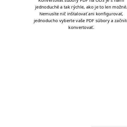
Konvertovať súbory PDF na ODS je s nami
jednoduché a tak rýchle, ako je to len možné
Nemusíte nič inštalovať ani konfigurovať,
jednoducho vyberte vaše PDF súbory a začnit
konvertovať.