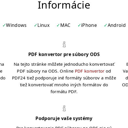
Informácie
Windows
Linux
MAC
iPhone
Android
PDF konvertor pre súbory ODS
na
Na tejto stránke môžete jednoducho konvertovať
te
PDF súbory na ODS. Online
PDF konvertor
od
Va
 do
PDF24 tiež podporuje iné formáty súborov a môže
d
tiež konvertovať mnoho iných formátov do
OD
formátu PDF.
Podporuje vaše systémy