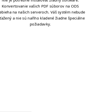
Nie je potrebné inštalovať žiadny software.
Konvertovanie vašich PDF súborov na ODS
ebieha na našich serveroch. Váš systém nebude
ťažený a nie sú naňho kladené žiadne špeciálne
požiadavky.