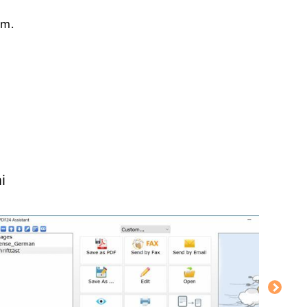
um.
i