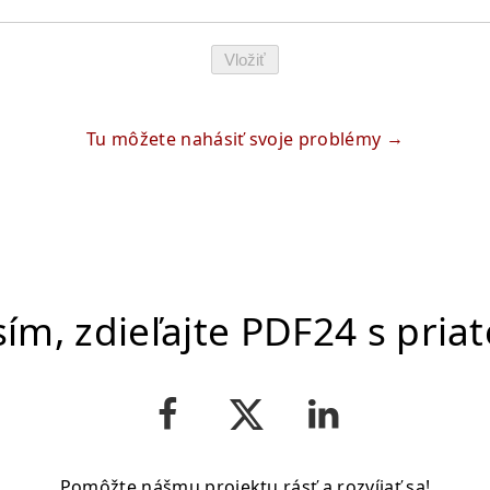
Vložiť
Tu môžete nahásiť svoje problémy
ím, zdieľajte PDF24 s pria
Pomôžte nášmu projektu rásť a rozvíjať sa!