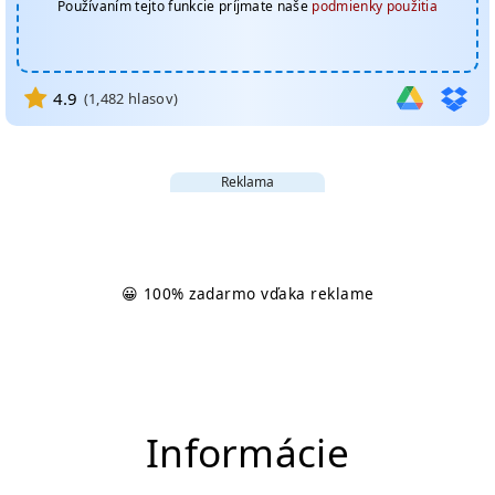
Používaním tejto funkcie príjmate naše
podmienky použitia
4.9
(
1,482
hlasov)
Reklama
😀 100% zadarmo vďaka reklame
Informácie