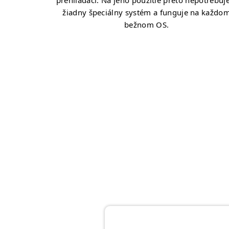
prehliadači. Na jeho použitie preto nepotrebuj
žiadny špeciálny systém a funguje na každo
bežnom OS.