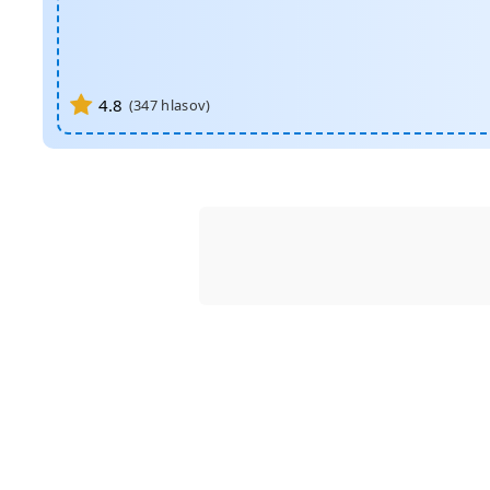
4.8
(
347
hlasov)