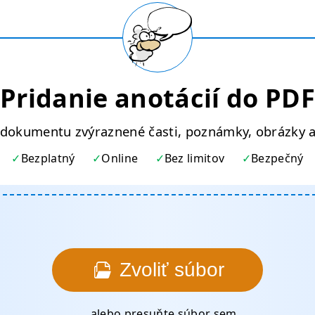
Pridanie anotácií do PDF
 dokumentu zvýraznené časti, poznámky, obrázky 
Bezplatný
Online
Bez limitov
Bezpečný
Zvoliť súbor
... alebo presuňte súbor sem