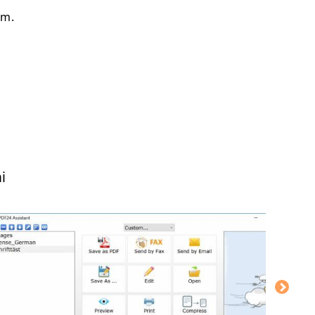
um.
i