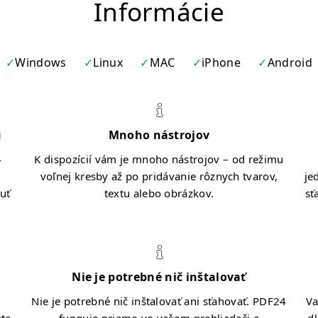
Informácie
Windows
Linux
MAC
iPhone
Android
u
Mnoho nástrojov
4
K dispozícií vám je mnoho nástrojov – od režimu
voľnej kresby až po pridávanie rôznych tvarov,
je
nuť
textu alebo obrázkov.
sť
Nie je potrebné nič inštalovať
Nie je potrebné nič inštalovať ani sťahovať. PDF24
Va