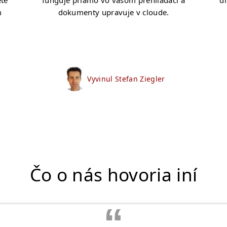
ete
funguje priamo vo vašom prehliadači a
d
m
dokumenty upravuje v cloude.
Vyvinul Stefan Ziegler
Čo o nás hovoria iní