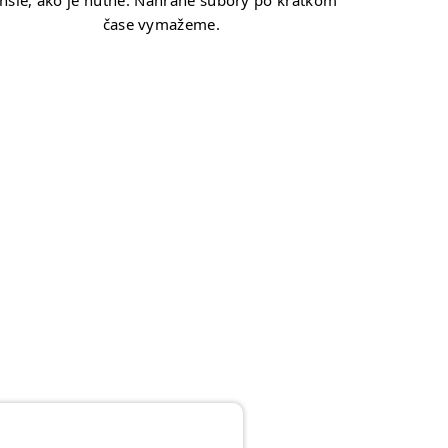
lhśie, ako je nutné. Nahrané súbory po krátkom
čase vymažeme.