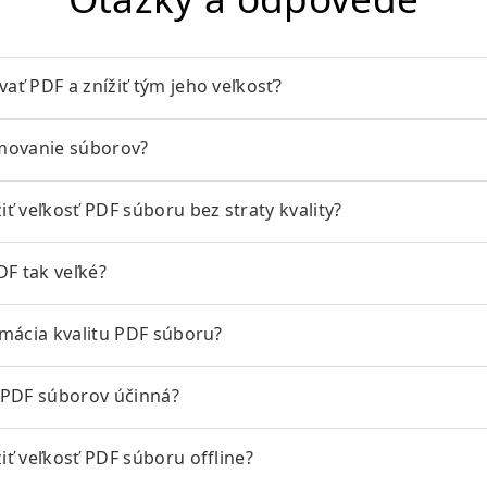
ť PDF a znížiť tým jeho veľkosť?
movanie súborov?
ť veľkosť PDF súboru bez straty kvality?
DF tak veľké?
mácia kvalitu PDF súboru?
 PDF súborov účinná?
ť veľkosť PDF súboru offline?