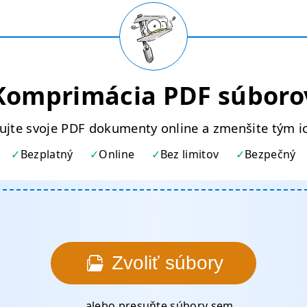
Komprimácia PDF súboro
jte svoje PDF dokumenty online a zmenšite tým ic
Bezplatný
Online
Bez limitov
Bezpečný
Zvoliť súbory
... alebo presuňte súbory sem