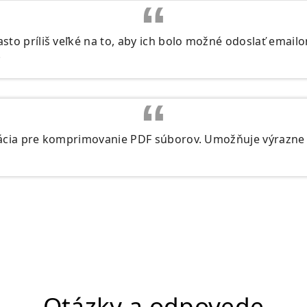
sto príliš veľké na to, aby ich bolo možné odoslať ema
.
kácia pre komprimovanie PDF súborov. Umožňuje výrazne 
Otázky a odpovede