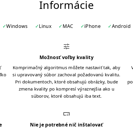
Informácie
Windows
Linux
MAC
iPhone
Android
Možnosť voľby kvality
ť
Komprimačný algoritmus môžete nastaviť tak, aby
ľko
si upravovaný súbor zachoval požadovanú kvalitu.
Pri dokumentoch, ktoré obsahujú obrázky, bude
po
zmena kvality po kompresí výraznejšia ako u
súborov, ktoré obsahujú iba text.
e
Nie je potrebné nič inštalovať