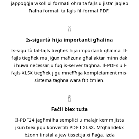
jappoġġja wkoll xi formati oħra ta fajls u jista’ jaqleb
ħafna formati ta fajls fil-format PDF.
Is-sigurtà hija importanti għalina
Is-sigurtà tal-fajls tiegħek hija importanti għalina. Il-
fajls tiegħek ma jiġux maħżuna għal aktar minn dak
li huwa neċessarju fuq is-server tagħna. Il-PDFs u l-
fajls XLSX tiegħek jiġu mneħħija kompletament mis-
sistema tagħna wara ftit żmien.
Faċli biex tuża
Il-PDF24 jagħmilha sempliċi u malajr kemm jista
jkun biex jiġu konvertiti PDF f XLSX. M'għandekx
bżonn tinstalla jew tissettja xi ħaġa, iżda