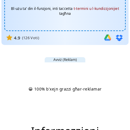
Bl-użu ta’ din il-funzjoni, inti taċċetta
t-termini u l-kundizzjonijiet
tagħna
4.9
(
126
Voti)
Avviż (Reklam)
😀 100% b'xejn grazzi għar-reklamar