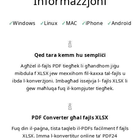
Informazzjoni
Windows
Linux
MAC
iPhone
Android
Qed tara kemm hu sempliċi
Agħżel il-fajls PDF tiegħek li għandhom jiġu
mibdula f XLSX jew mexxihom fil-kaxxa tal-fajls u
ibda l-konverżjoni. Imbagħad issejvja l- fajls XLSX li
ġew maħluqa fuq il-kompjuter tiegħek.
PDF Converter għal fajls XLSX
Fuq din il-paġna, tista taqleb il-PDFs faċilment f fajls
XLSX. Imma l-konvertitur online ta’ PDF24