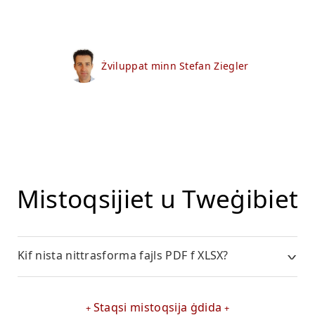
Żviluppat minn Stefan Ziegler
Mistoqsijiet u Tweġibiet
Kif nista nittrasforma fajls PDF f XLSX?
Staqsi mistoqsija ġdida