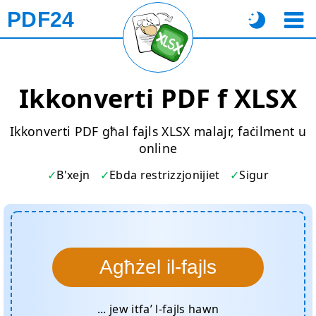
PDF24
Ikkonverti PDF f XLSX
Ikkonverti PDF għal fajls XLSX malajr, faċilment u
online
B'xejn
Ebda restrizzjonijiet
Sigur
Agħżel il-fajls
... jew itfa’ l-fajls hawn