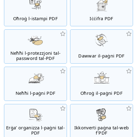
Oħroġ l-istampi PDF
Iċċifra PDF
Neħħi l-protezzjoni tal-
Dawwar il-paġni PDF
password tal-PDF
Neħħi l-paġni PDF
Oħroġ il-paġni PDF
Erġa’ organizza l-paġni tal-
Ikkonverti paġna tal-web
PDF
f'PDF