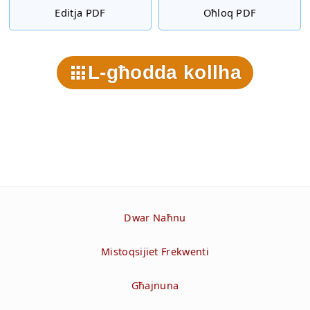
Editja PDF
Oħloq PDF
L-għodda kollha
Dwar Naħnu
Mistoqsijiet Frekwenti
Għajnuna