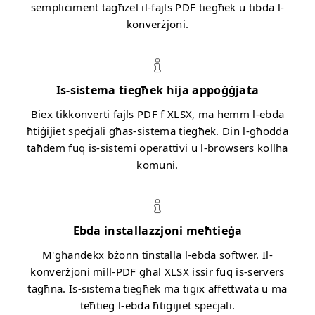
sempliċiment tagħżel il-fajls PDF tiegħek u tibda l-
konverżjoni.
Is-sistema tiegħek hija appoġġjata
Biex tikkonverti fajls PDF f XLSX, ma hemm l-ebda
ħtiġijiet speċjali għas-sistema tiegħek. Din l-għodda
taħdem fuq is-sistemi operattivi u l-browsers kollha
komuni.
Ebda installazzjoni meħtieġa
M'għandekx bżonn tinstalla l-ebda softwer. Il-
konverżjoni mill-PDF għal XLSX issir fuq is-servers
tagħna. Is-sistema tiegħek ma tiġix affettwata u ma
teħtieġ l-ebda ħtiġijiet speċjali.