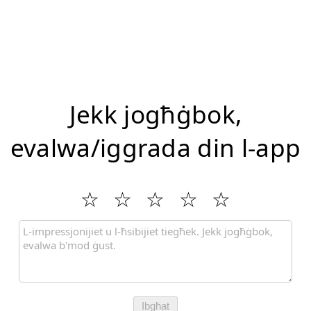
Jekk jogħġbok,
evalwa/iggrada din l-app
Ibgħat