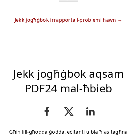
Jekk jogħġbok irrapporta l-problemi hawn
Jekk jogħġbok aqsam
PDF24 mal-ħbieb
Għin lill-għodda ġodda, eċitanti u bla ħlas tagħna