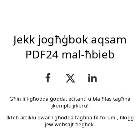
Jekk jogħġbok aqsam
PDF24 mal-ħbieb
Għin lill-għodda ġodda, eċitanti u bla ħlas tagħna
jkomplu jikbru!
Ikteb artiklu dwar l-għodda tagħna fil-forum , blogg
jew websajt tiegħek.