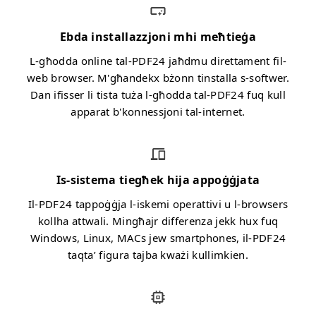
Ebda installazzjoni mhi meħtieġa
L-għodda online tal-PDF24 jaħdmu direttament fil-
web browser. M'għandekx bżonn tinstalla s-softwer.
Dan ifisser li tista tuża l-għodda tal-PDF24 fuq kull
apparat b'konnessjoni tal-internet.
Is-sistema tiegħek hija appoġġjata
Il-PDF24 tappoġġja l-iskemi operattivi u l-browsers
kollha attwali. Mingħajr differenza jekk hux fuq
Windows, Linux, MACs jew smartphones, il-PDF24
taqta’ figura tajba kważi kullimkien.