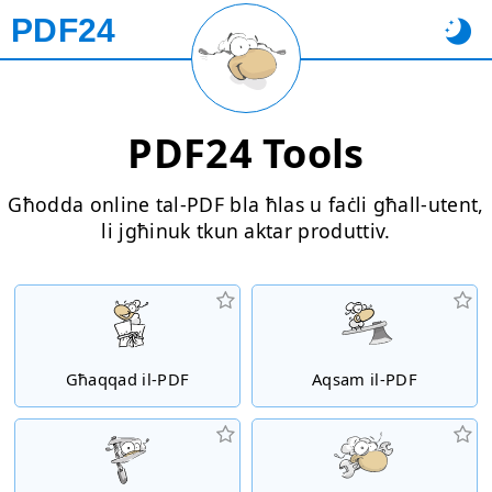
PDF24
PDF24 Tools
Għodda online tal-PDF bla ħlas u faċli għall-utent,
li jgħinuk tkun aktar produttiv.
Għaqqad il-PDF
Aqsam il-PDF