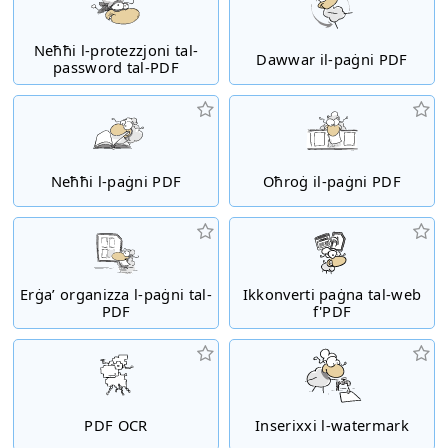
Neħħi l-protezzjoni tal-
Dawwar il-paġni PDF
password tal-PDF
Neħħi l-paġni PDF
Oħroġ il-paġni PDF
Erġa’ organizza l-paġni tal-
Ikkonverti paġna tal-web
PDF
f'PDF
PDF OCR
Inserixxi l-watermark