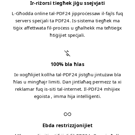
Ir-riżorsi tiegħek jiġu ssejvjati
L-Għodda online tal-PDF24 jipproċessaw il-fajls fuq
servers speċjali ta PDF24. Is-sistema tiegħek ma
tiġix affettwata fil-proċess u għalhekk ma teħtieġx
ħtiġijiet speċjali.
100% bla ħlas
Ix-xogħlijiet kollha tal-PDF24 jistgħu jintużaw bla
ħlas u mingħajr limiti. Dan jintlaħaq permezz ta xi
reklamar fuq is-siti tal-internet. Il-PDF24 mhijiex
egoista , imma hija intelliġenti.
Ebda restrizzjonijiet