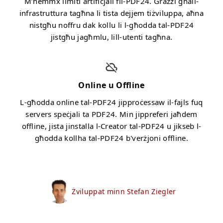
M’hemmx limiti artifiċjali fil-PDF24. Grazzi għall-
infrastruttura tagħna li tista dejjem tiżviluppa, aħna
nistgħu noffru dak kollu li l-għodda tal-PDF24
jistgħu jagħmlu, lill-utenti tagħna.
Online u Offline
L-għodda online tal-PDF24 jipproċessaw il-fajls fuq
servers speċjali ta PDF24. Min jippreferi jaħdem
offline, jista jinstalla l-Creator tal-PDF24 u jikseb l-
għodda kollha tal-PDF24 b'verżjoni offline.
Żviluppat minn Stefan Ziegler