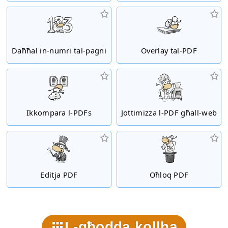
Daħħal in-numri tal-paġni
Overlay tal-PDF
Ikkompara l-PDFs
Jottimizza l-PDF għall-web
Editja PDF
Oħloq PDF
L-għodda kollha