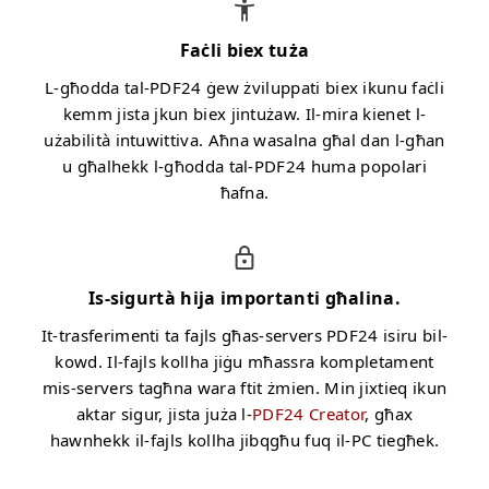
Faċli biex tuża
L-għodda tal-PDF24 ġew żviluppati biex ikunu faċli
kemm jista jkun biex jintużaw. Il-mira kienet l-
użabilità intuwittiva. Aħna wasalna għal dan l-għan
u għalhekk l-għodda tal-PDF24 huma popolari
ħafna.
Is-sigurtà hija importanti għalina.
It-trasferimenti ta fajls għas-servers PDF24 isiru bil-
kowd. Il-fajls kollha jiġu mħassra kompletament
mis-servers tagħna wara ftit żmien. Min jixtieq ikun
aktar sigur, jista juża l-
PDF24 Creator
, għax
hawnhekk il-fajls kollha jibqgħu fuq il-PC tiegħek.