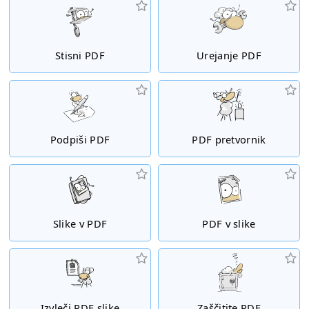
Stisni PDF
Urejanje PDF
Podpiši PDF
PDF pretvornik
Slike v PDF
PDF v slike
Izvleči PDF slike
Zaščitite PDF