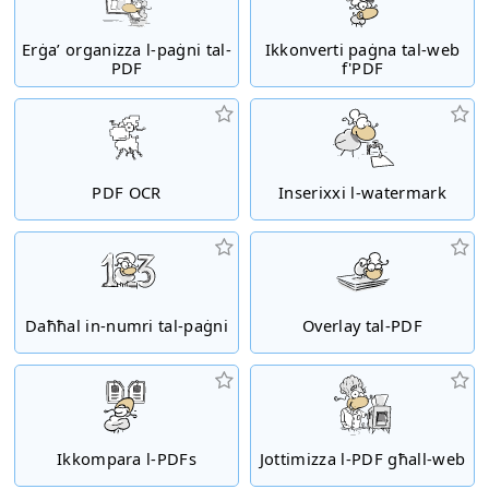
Erġa’ organizza l-paġni tal-
Ikkonverti paġna tal-web
PDF
f'PDF
PDF OCR
Inserixxi l-watermark
Daħħal in-numri tal-paġni
Overlay tal-PDF
Ikkompara l-PDFs
Jottimizza l-PDF għall-web