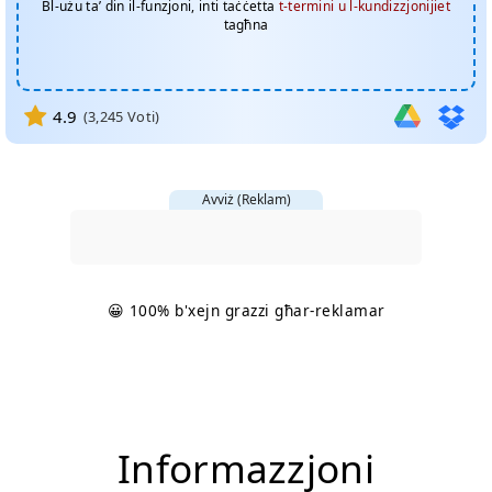
Bl-użu ta’ din il-funzjoni, inti taċċetta
t-termini u l-kundizzjonijiet
tagħna
4.9
(
3,245
Voti)
Avviż (Reklam)
😀 100% b'xejn grazzi għar-reklamar
Informazzjoni