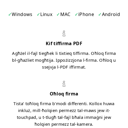
Windows
Linux
MAC
iPhone
Android
Kif tiffirma PDF
Agħżel il-fajl tiegħek li tixtieq tiffirma. Oħloq firma
bl-għażliet mogħtija. Ippożizzjona l-firma. Oħloq u
ssejvja l-PDF iffirmat.
Oħloq firma
Tista’ toħloq firma b'modi differenti. Kollox huwa
inkluż, mill-ħolqien permezz tal-maws jew it-
touchpad, u t-tlugħ tal-fajl bħala immaġni jew
ħolqien permezz tal-kamera.