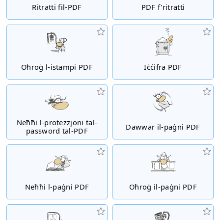
Ritratti fil-PDF
PDF f'ritratti
Oħroġ l-istampi PDF
Iċċifra PDF
Neħħi l-protezzjoni tal-
Dawwar il-paġni PDF
password tal-PDF
Neħħi l-paġni PDF
Oħroġ il-paġni PDF