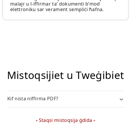
malajr u l-iffirmar ta’ dokumenti b’mod
elettroniku sar verament sempliċi ħafna.
Mistoqsijiet u Tweġibiet
Kif nista niffirma PDF?
Staqsi mistoqsija ġdida