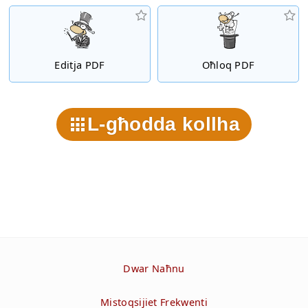
Editja PDF
Oħloq PDF
L-għodda kollha
Dwar Naħnu
Mistoqsijiet Frekwenti