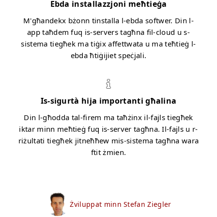
Ebda installazzjoni meħtieġa
M'għandekx bżonn tinstalla l-ebda softwer. Din l-
app taħdem fuq is-servers tagħna fil-cloud u s-
sistema tiegħek ma tiġix affettwata u ma teħtieġ l-
ebda ħtiġijiet speċjali.
Is-sigurtà hija importanti għalina
Din l-għodda tal-firem ma taħżinx il-fajls tiegħek
iktar minn meħtieġ fuq is-server tagħna. Il-fajls u r-
riżultati tiegħek jitneħħew mis-sistema tagħna wara
ftit żmien.
Żviluppat minn Stefan Ziegler