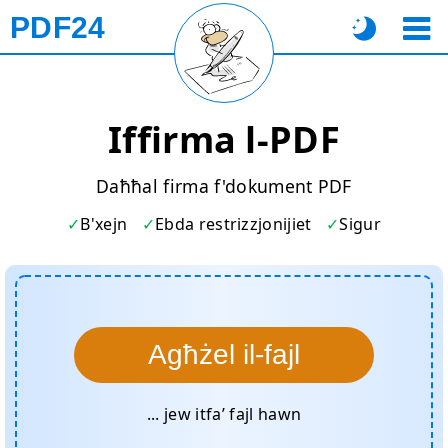
PDF24
Iffirma l-PDF
Daħħal firma f'dokument PDF
B'xejn
Ebda restrizzjonijiet
Sigur
Agħżel il-fajl
... jew itfa’ fajl hawn