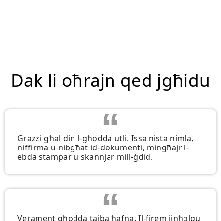
Dak li oħrajn qed jgħidu
Grazzi għal din l-għodda utli. Issa nista nimla,
niffirma u nibgħat id-dokumenti, mingħajr l-
ebda stampar u skannjar mill-ġdid.
Verament għodda tajba ħafna. Il-firem jinħolqu