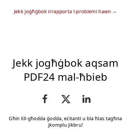
Jekk jogħġbok irrapporta l-problemi hawn
Jekk jogħġbok aqsam
PDF24 mal-ħbieb
Għin lill-għodda ġodda, eċitanti u bla ħlas tagħna
jkomplu jikbru!