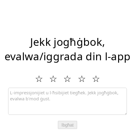
Jekk jogħġbok,
evalwa/iggrada din l-app
Ibgħat