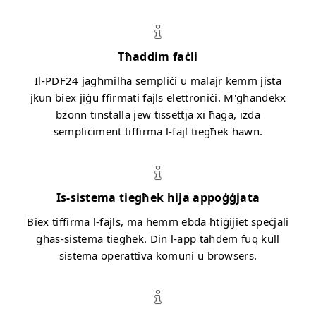
Tħaddim faċli
Il-PDF24 jagħmilha sempliċi u malajr kemm jista
jkun biex jiġu ffirmati fajls elettroniċi. M'għandekx
bżonn tinstalla jew tissettja xi ħaġa, iżda
sempliċiment tiffirma l-fajl tiegħek hawn.
Is-sistema tiegħek hija appoġġjata
Biex tiffirma l-fajls, ma hemm ebda ħtiġijiet speċjali
għas-sistema tiegħek. Din l-app taħdem fuq kull
sistema operattiva komuni u browsers.