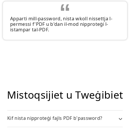
Apparti mill-password, nista wkoll nissettja l-
permessi f'PDF u b'dan il-mod nipproteġi l-
istampar tal-PDF.
Mistoqsijiet u Tweġibiet
Kif nista nipproteġi fajls PDF b'password?