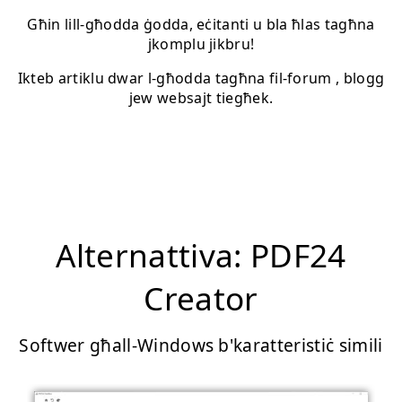
Għin lill-għodda ġodda, eċitanti u bla ħlas tagħna
jkomplu jikbru!
Ikteb artiklu dwar l-għodda tagħna fil-forum , blogg
jew websajt tiegħek.
Alternattiva: PDF24
Creator
Softwer għall-Windows b'karatteristiċ simili