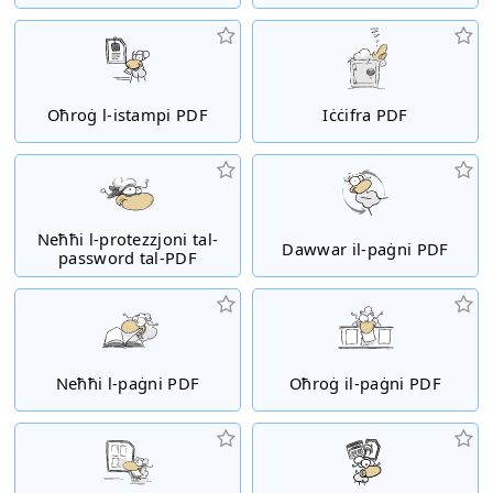
Oħroġ l-istampi PDF
Iċċifra PDF
Neħħi l-protezzjoni tal-
Dawwar il-paġni PDF
password tal-PDF
Neħħi l-paġni PDF
Oħroġ il-paġni PDF