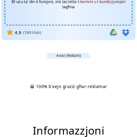
Bl-użu ta’ din il-funzjoni, inti taċċetta
t-termini u l-kundizzjonijiet
tagħna
4.9
(
749
Voti)
Avviż (Reklam)
😀 100% b'xejn grazzi għar-reklamar
Informazzjoni