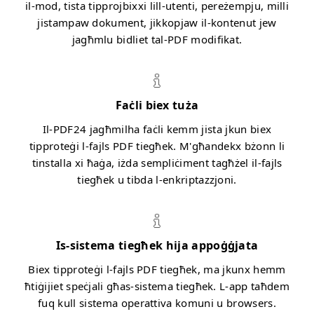
il-mod, tista tipprojbixxi lill-utenti, pereżempju, milli
jistampaw dokument, jikkopjaw il-kontenut jew
jagħmlu bidliet tal-PDF modifikat.
Faċli biex tuża
Il-PDF24 jagħmilha faċli kemm jista jkun biex
tipproteġi l-fajls PDF tiegħek. M'għandekx bżonn li
tinstalla xi ħaġa, iżda sempliċiment tagħżel il-fajls
tiegħek u tibda l-enkriptazzjoni.
Is-sistema tiegħek hija appoġġjata
Biex tipproteġi l-fajls PDF tiegħek, ma jkunx hemm
ħtiġijiet speċjali għas-sistema tiegħek. L-app taħdem
fuq kull sistema operattiva komuni u browsers.