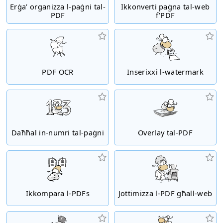
Erġa’ organizza l-paġni tal-
Ikkonverti paġna tal-web
PDF
f'PDF
PDF OCR
Inserixxi l-watermark
Daħħal in-numri tal-paġni
Overlay tal-PDF
Ikkompara l-PDFs
Jottimizza l-PDF għall-web