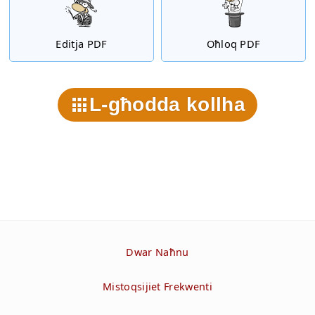
Editja PDF
Oħloq PDF
L-għodda kollha
Dwar Naħnu
Mistoqsijiet Frekwenti