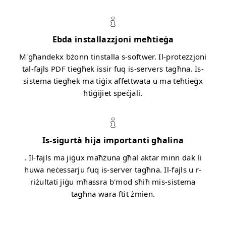
Ebda installazzjoni meħtieġa
M'għandekx bżonn tinstalla s-softwer. Il-protezzjoni
tal-fajls PDF tiegħek issir fuq is-servers tagħna. Is-
sistema tiegħek ma tiġix affettwata u ma teħtieġx
ħtiġijiet speċjali.
Is-sigurtà hija importanti għalina
. Il-fajls ma jiġux maħżuna għal aktar minn dak li
huwa neċessarju fuq is-server tagħna. Il-fajls u r-
riżultati jiġu mħassra b'mod sħiħ mis-sistema
tagħna wara ftit żmien.