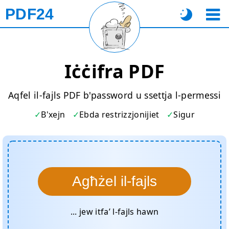
PDF24
Iċċifra PDF
Aqfel il-fajls PDF b'password u ssettja l-permessi
B'xejn
Ebda restrizzjonijiet
Sigur
Agħżel il-fajls
... jew itfa’ l-fajls hawn