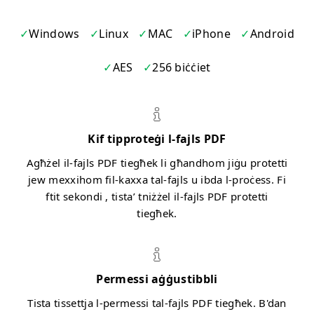
Windows
Linux
MAC
iPhone
Android
AES
256 biċċiet
Kif tipproteġi l-fajls PDF
Agħżel il-fajls PDF tiegħek li għandhom jiġu protetti
jew mexxihom fil-kaxxa tal-fajls u ibda l-proċess. Fi
ftit sekondi , tista’ tniżżel il-fajls PDF protetti
tiegħek.
Permessi aġġustibbli
Tista tissettja l-permessi tal-fajls PDF tiegħek. B'dan