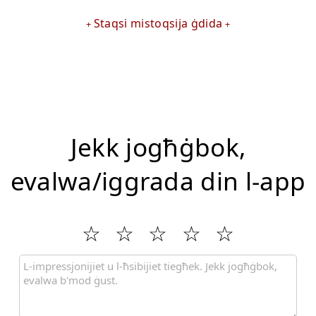
Staqsi mistoqsija ġdida
Jekk jogħġbok,
evalwa/iggrada din l-app