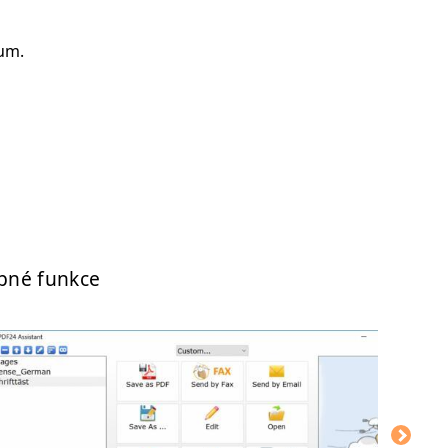
rum.
bné funkce