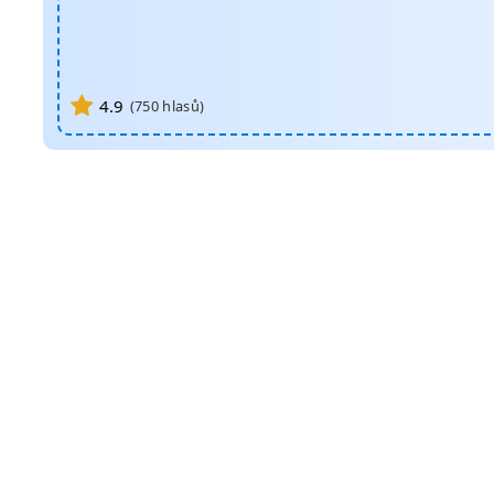
4.9
(
750
hlasů)