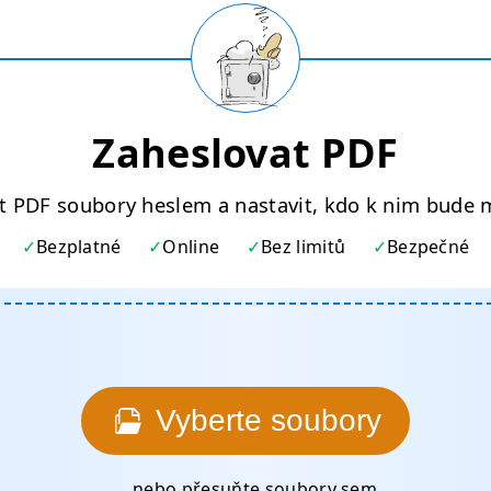
Zaheslovat PDF
t PDF soubory heslem a nastavit, kdo k nim bude m
Bezplatné
Online
Bez limitů
Bezpečné
Vyberte soubory
... nebo přesuňte soubory sem